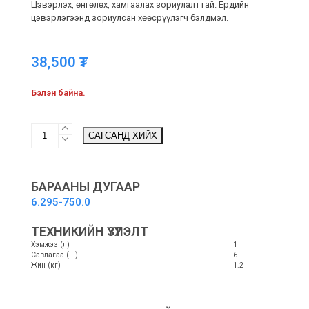
Цэвэрлэх, өнгөлөх, хамгаалах зориулалттай. Ердийн
цэвэрлэгээнд зориулсан хөөсрүүлэгч бэлдмэл.
38,500
₮
Бэлэн байна.
RM
САГСАНД ХИЙХ
610
1L
Car
Shampoo
БАРААНЫ ДУГААР
3
6.295-750.0
in
1
ТЕХНИКИЙН ҮЗҮҮЛЭЛТ
-
Хэмжээ (л)
1
Автомашин
Савлагаа (ш)
6
угаагч
Жин (кг)
1.2
шингэн
quantity