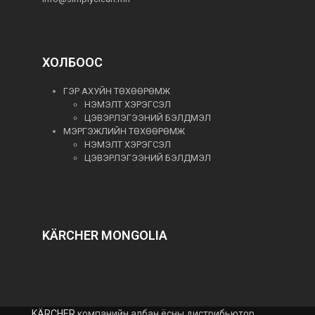
ХОЛБООС
ГЭР АХУЙН ТӨХӨӨРӨМЖ
НЭМЭЛТ ХЭРЭГСЭЛ
ЦЭВЭРЛЭГЭЭНИЙ БЭЛДМЭЛ
МЭРГЭЖЛИЙН ТӨХӨӨРӨМЖ
НЭМЭЛТ ХЭРЭГСЭЛ
ЦЭВЭРЛЭГЭЭНИЙ БЭЛДМЭЛ
KÄRCHER MONGOLIA
KÄRCHER
компанийн албан ёсны дистрибьютор