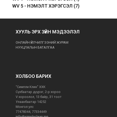
WV 5 - НЭМЭЛТ ХЭРЭГСЭЛ
(7)
ХУУЛЬ ЭРХ ЗҮЙН МЭДЭЭЛЭЛ
ОНЛАЙН ҮЙЛЧИЛГЭЭНИЙ ЖУРАМ
НУУЦЛАЛЫН БАТАЛГАА
ХОЛБОО БАРИХ
“Симпли Клин” ХХК
Сүхбаатар дүүрэг, 2-р хороо
V хороолол, 13 байр, 31 тоот
Улаанбаатар 14252
Монгол улс
77478344, 77334449
info@simplyclean.mn