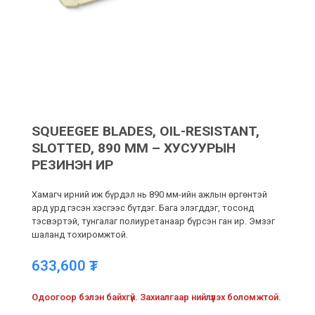
SQUEEGEE BLADES, OIL-RESISTANT,
SLOTTED, 890 MM – ХУСУУРЫН
РЕЗИНЭН ИР
Хамагч ирний иж бүрдэл нь 890 мм-ийн ажлын өргөнтэй
ард урд гэсэн хэсгээс бүтдэг. Бага элэгддэг, тосонд
тэсвэртэй, тунгалаг полиуретанаар бүрсэн ган ир. Эмзэг
шаланд тохиромжтой.
633,600
₮
Одоогоор бэлэн байхгүй. Захиалгаар нийлүүлэх боломжтой.