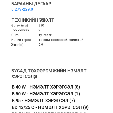
БАРААНЫ ДУГААР
6.273-229.0
ТЕХНИКИЙН ҮЗҮҮЛЭЛТ
Өргөн (мм)
890
Тоо хэмжээ
2
Өнгө
тунгалаг
Ирний төрөл
тосонд тэсвэртэй, ховилтой
Жин (kг)
0.9
БУСАД ТӨХӨӨРӨМЖИЙН НЭМЭЛТ
ХЭРЭГСЭЛҮҮД
B 40 W - НЭМЭЛТ ХЭРЭГСЭЛ
(8)
B 50 W - НЭМЭЛТ ХЭРЭГСЭЛ
(1)
B 95 - НЭМЭЛТ ХЭРЭГСЭЛ
(7)
BD 43/25 C - НЭМЭЛТ ХЭРЭГСЭЛ
(9)