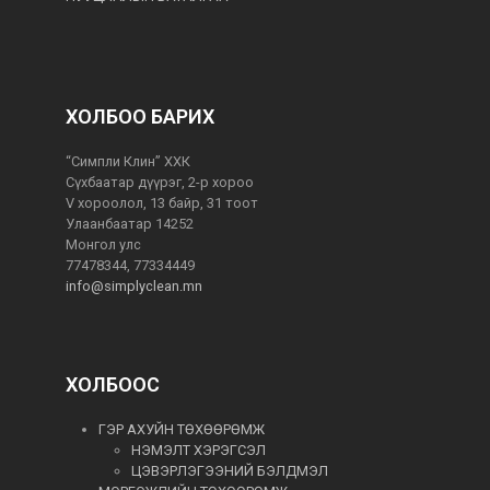
ХОЛБОО БАРИХ
“Симпли Клин” ХХК
Сүхбаатар дүүрэг, 2-р хороо
V хороолол, 13 байр, 31 тоот
Улаанбаатар 14252
Монгол улс
77478344, 77334449
info@simplyclean.mn
ХОЛБООС
ГЭР АХУЙН ТӨХӨӨРӨМЖ
НЭМЭЛТ ХЭРЭГСЭЛ
ЦЭВЭРЛЭГЭЭНИЙ БЭЛДМЭЛ