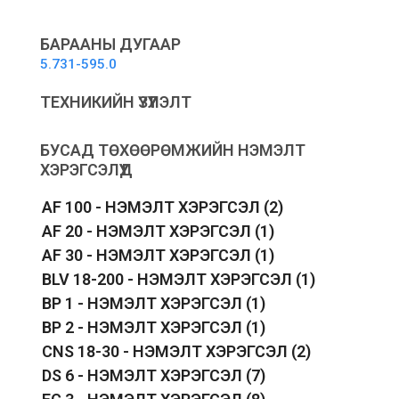
for
wet
vacuuming
БАРААНЫ ДУГААР
-
5.731-595.0
Нойтон
хогны
ТЕХНИКИЙН ҮЗҮҮЛЭЛТ
шүүлтүүр
quantity
БУСАД ТӨХӨӨРӨМЖИЙН НЭМЭЛТ
ХЭРЭГСЭЛҮҮД
AF 100 - НЭМЭЛТ ХЭРЭГСЭЛ
(2)
AF 20 - НЭМЭЛТ ХЭРЭГСЭЛ
(1)
AF 30 - НЭМЭЛТ ХЭРЭГСЭЛ
(1)
BLV 18-200 - НЭМЭЛТ ХЭРЭГСЭЛ
(1)
BP 1 - НЭМЭЛТ ХЭРЭГСЭЛ
(1)
BP 2 - НЭМЭЛТ ХЭРЭГСЭЛ
(1)
CNS 18-30 - НЭМЭЛТ ХЭРЭГСЭЛ
(2)
DS 6 - НЭМЭЛТ ХЭРЭГСЭЛ
(7)