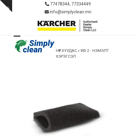
Skip
77478344, 77334449
to
Show
info@simplyclean.mn
content
notice
Open
Close
НҮҮР ХУУДАС
»
WD 2 - НЭМЭЛТ
mobile
mobile
ХЭРЭГСЭЛ
menu
menu