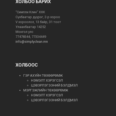
ХОЛБОО БАРИХ
“Симпли Клин” ХХК
Сүхбаатар дүүрэг, 2-р хороо
V хороолол, 13 байр, 31 тоот
Улаанбаатар 14252
Монгол улс
77478344, 77334449
info@simplyclean.mn
ХОЛБООС
ГЭР АХУЙН ТӨХӨӨРӨМЖ
НЭМЭЛТ ХЭРЭГСЭЛ
ЦЭВЭРЛЭГЭЭНИЙ БЭЛДМЭЛ
МЭРГЭЖЛИЙН ТӨХӨӨРӨМЖ
НЭМЭЛТ ХЭРЭГСЭЛ
ЦЭВЭРЛЭГЭЭНИЙ БЭЛДМЭЛ