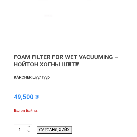
FOAM FILTER FOR WET VACUUMING –
НОЙТОН ХОГНЫ ШҮҮЛТҮҮР
KÄRCHER
шүүлтүүр
49,500
₮
Бэлэн байна.
Foam
САГСАНД ХИЙХ
filter