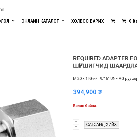
mn
ЭЛЭЛ
ОНЛАЙН КАТАЛОГ
ХОЛБОО БАРИХ
0 I
REQUIRED ADAPTER FOR
ШҮРШИГЧИД ШААРДЛА
M 20 x 1 IG-ийг 9/16″ UNF AG руу х
394,900
₮
Бэлэн байна.
Required
САГСАНД ХИЙХ
adapter
for