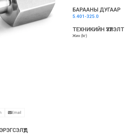
abrasive
blasters
БАРААНЫ ДУГААР
-
5.401-325.0
Зүлгүүрэн
шүршигчид
ТЕХНИКИЙН ҮЗҮҮЛЭЛТ
шаардлагатай
Жин (kг)
адаптер
quantity
n
Email
РЭГСЭЛҮҮД