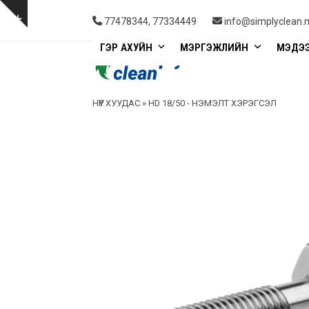
Skip
to
Show
77478344, 77334449
info@simplyclean.
content
notice
ГЭР АХУЙН
МЭРГЭЖЛИЙН
МЭДЭ
НҮҮР ХУУДАС
»
HD 18/50 - НЭМЭЛТ ХЭРЭГСЭЛ