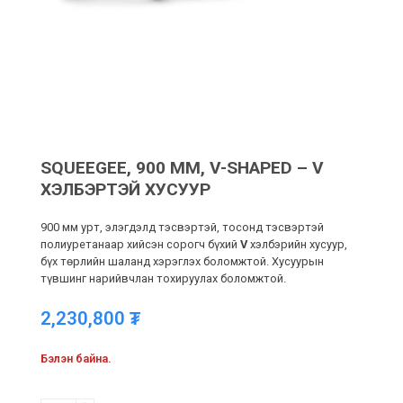
SQUEEGEE, 900 MM, V-SHAPED – V
ХЭЛБЭРТЭЙ ХУСУУР
900 мм урт, элэгдэлд тэсвэртэй, тосонд тэсвэртэй
полиуретанаар хийсэн сорогч бүхий
V
хэлбэрийн хусуур,
бүх төрлийн шаланд хэрэглэх боломжтой. Хусуурын
түвшинг нарийвчлан тохируулах боломжтой.
2,230,800
₮
Бэлэн байна.