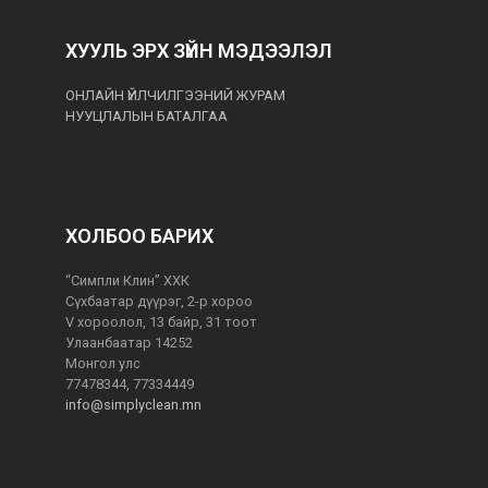
ХУУЛЬ ЭРХ ЗҮЙН МЭДЭЭЛЭЛ
ОНЛАЙН ҮЙЛЧИЛГЭЭНИЙ ЖУРАМ
НУУЦЛАЛЫН БАТАЛГАА
ХОЛБОО БАРИХ
“Симпли Клин” ХХК
Сүхбаатар дүүрэг, 2-р хороо
V хороолол, 13 байр, 31 тоот
Улаанбаатар 14252
Монгол улс
77478344, 77334449
info@simplyclean.mn