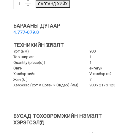
Squeegee,
САГСАНД ХИЙХ
900
mm,
V-
shaped
БАРААНЫ ДУГААР
-
4.777-079.0
V
хэлбэртэй
ТЕХНИКИЙН ҮЗҮҮЛЭЛТ
хусуур
Урт (мм)
900
quantity
Тоо ширхэг
1
Quantity (piece(s))
1
Өнгө
өнгөгүй
Хэлбэр хийц
V
-хэлбэртэй
Жин (kг)
7
Хэмжээс (Урт × Өргөн × Өндөр) (мм)
900 x 217 x 125
БУСАД ТӨХӨӨРӨМЖИЙН НЭМЭЛТ
ХЭРЭГСЭЛҮҮД