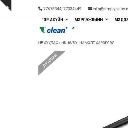
Skip
to
Show
77478344, 77334449
info@simplyclean.
content
notice
ГЭР АХУЙН
МЭРГЭЖЛИЙН
МЭДЭ
НҮҮР ХУУДАС
»
HD 18/50 - НЭМЭЛТ ХЭРЭГСЭЛ
ДУУССАН