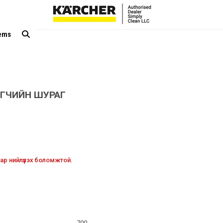
tems
ИГЧИЙН ШУРАГ
ар нийлүүлэх боломжтой.
700