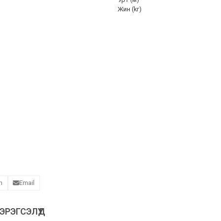
Жин (kг)
n
Email
РЭГСЭЛҮҮД