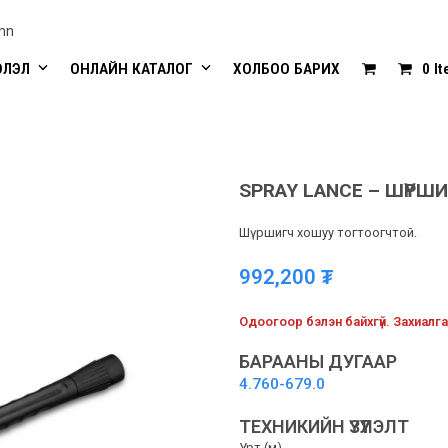
mn
ЭЛЭЛ
ОНЛАЙН КАТАЛОГ
ХОЛБОО БАРИХ
0 I
SPRAY LANCE – ШҮРШ
Шүршигч хошуу тогтоогчтой.
992,200
₮
Одоогоор бэлэн байхгүй. Захиалга
БАРААНЫ ДУГААР
4.760-679.0
ТЕХНИКИЙН ҮЗҮҮЛЭЛТ
Урт (м)