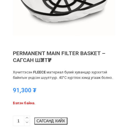
PERMANENT MAIN FILTER BASKET –
САГСАН ШҮҮЛТҮҮР
Хүчитгэсэн
FLEECE
материал бүхий хуванцар хүрээтэй
байнгын үндсэн шүүлтүүр. 40°C хүртлэх хэмд угааж болно.
91,300
₮
Бэлэн байна.
Permanent
САГСАНД ХИЙХ
main