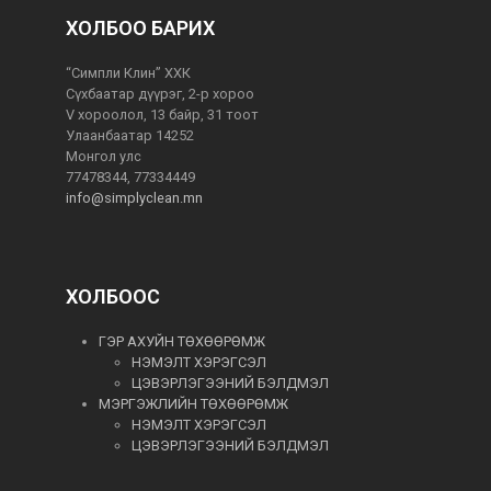
ХОЛБОО БАРИХ
“Симпли Клин” ХХК
Сүхбаатар дүүрэг, 2-р хороо
V хороолол, 13 байр, 31 тоот
Улаанбаатар 14252
Монгол улс
77478344, 77334449
info@simplyclean.mn
ХОЛБООС
ГЭР АХУЙН ТӨХӨӨРӨМЖ
НЭМЭЛТ ХЭРЭГСЭЛ
ЦЭВЭРЛЭГЭЭНИЙ БЭЛДМЭЛ
МЭРГЭЖЛИЙН ТӨХӨӨРӨМЖ
НЭМЭЛТ ХЭРЭГСЭЛ
ЦЭВЭРЛЭГЭЭНИЙ БЭЛДМЭЛ