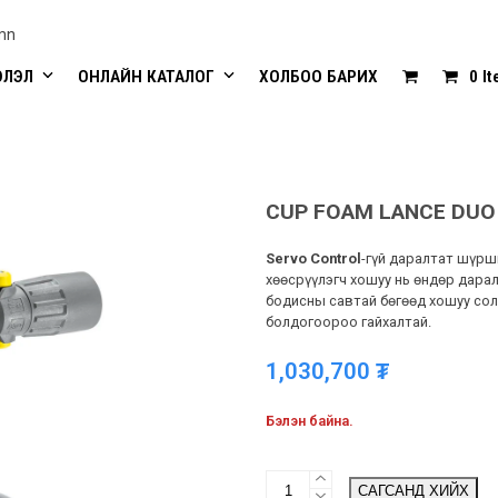
mn
ЭЛЭЛ
ОНЛАЙН КАТАЛОГ
ХОЛБОО БАРИХ
0 I
CUP FOAM LANCE DUO 
Servo Control
-гүй даралтат шүрш
хөөсрүүлэгч хошуу нь өндөр дара
бодисны савтай бөгөөд хошуу со
болдогоороо гайхалтай.
1,030,700
₮
Бэлэн байна.
Cup
САГСАНД ХИЙХ