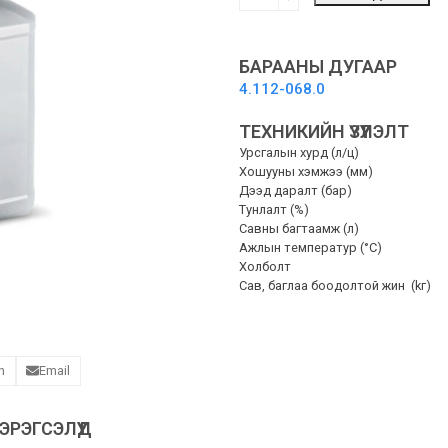
foam
lance
DUO
Advanced
БАРААНЫ ДУГААР
2
4.112-068.0
-
ХӨӨС
ТЕХНИКИЙН ҮЗҮҮЛЭЛТ
ШҮРШИГЧ
Урсгалын хурд (л/ц)
quantity
Хошууны хэмжээ (мм)
Дээд даралт (бар)
Тунлалт (%)
Савны багтаамж (л)
Ажлын температур (°C)
Холболт
Сав, баглаа боодолтой жин (kг)
n
Email
РЭГСЭЛҮҮД