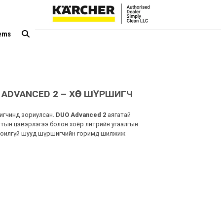
tems
ADVANCED 2 – ХӨӨС ШҮРШИГЧ
игчинд зориулсан.
DUO Advanced 2
аягатай
лтын цэвэрлэгээ болон хоёр литрийн угаалгын
лоилгүй шууд шүршигчийн горимд шилжиж