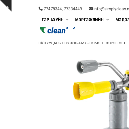
Skip
to
Show
77478344, 77334449
info@simplyclean.
content
notice
ГЭР АХУЙН
МЭРГЭЖЛИЙН
МЭДЭ
НҮҮР ХУУДАС
»
HDS 8/18-4 MX - НЭМЭЛТ ХЭРЭГСЭЛ