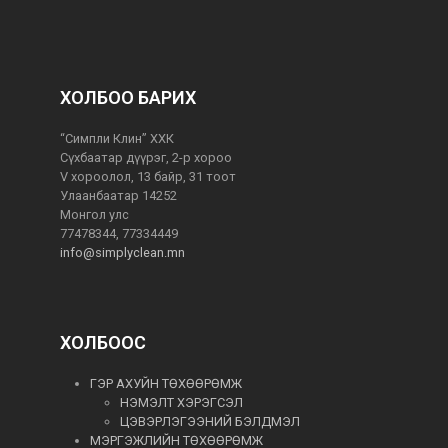
ХОЛБОО БАРИХ
“Симпли Клин” ХХК
Сүхбаатар дүүрэг, 2-р хороо
V хороолол, 13 байр, 31 тоот
Улаанбаатар 14252
Монгол улс
77478344, 77334449
info@simplyclean.mn
ХОЛБООС
ГЭР АХУЙН ТӨХӨӨРӨМЖ
НЭМЭЛТ ХЭРЭГСЭЛ
ЦЭВЭРЛЭГЭЭНИЙ БЭЛДМЭЛ
МЭРГЭЖЛИЙН ТӨХӨӨРӨМЖ