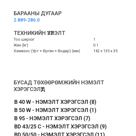
Шүүлтүүр
quantity
БАРААНЫ ДУГААР
2.889-286.0
ТЕХНИКИЙН ҮЗҮҮЛЭЛТ
Тоо ширхэг
1
Жин (kг)
0.1
Хэмжээс (Урт × Өргөн × Өндөр) (мм)
142 x 135 x 35
БУСАД ТӨХӨӨРӨМЖИЙН НЭМЭЛТ
ХЭРЭГСЭЛҮҮД
B 40 W - НЭМЭЛТ ХЭРЭГСЭЛ
(8)
B 50 W - НЭМЭЛТ ХЭРЭГСЭЛ
(1)
B 95 - НЭМЭЛТ ХЭРЭГСЭЛ
(7)
BD 43/25 C - НЭМЭЛТ ХЭРЭГСЭЛ
(9)
BD 50/50 - НЭМЭЛТ ХЭРЭГСЭЛ
(11)