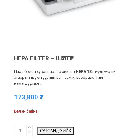
HEPA FILTER – ШҮҮЛТҮҮР
Цаас болон хуванцараар хийсэн
HEPA 13
шүүлтүүр нь
агаарын шүүлтүүрийн багтаамж, цэвэршилтийг
нэмэгдүүлдэг.
173,800
₮
Бэлэн байна.
HEPA
САГСАНД ХИЙХ
filter
-