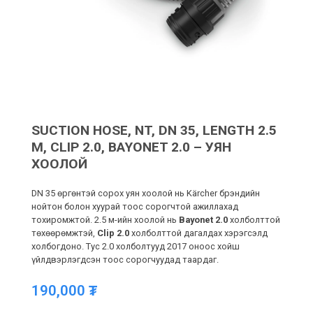
SUCTION HOSE, NT, DN 35, LENGTH 2.5
M, CLIP 2.0, BAYONET 2.0 – УЯН
ХООЛОЙ
DN 35 өргөнтэй сорох уян хоолой нь Kärcher брэндийн
нойтон болон хуурай тоос сорогчтой ажиллахад
тохиромжтой. 2.5 м-ийн хоолой нь
Bayonet 2.0
холболттой
төхөөрөмжтэй,
Clip 2.0
холболттой дагалдах хэрэгсэлд
холбогдоно. Тус 2.0 холболтууд 2017 оноос хойш
үйлдвэрлэгдсэн тоос сорогчуудад таардаг.
190,000
₮