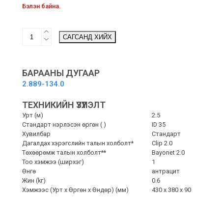
Бэлэн байна.
Suction
САГСАНД ХИЙХ
hose,
NT,
DN
35,
БАРААНЫ ДУГААР
length
2.889-134.0
2.5
m,
ТЕХНИКИЙН ҮЗҮҮЛЭЛТ
clip
Урт (м)
2.5
2.0,
Стандарт нэрлэсэн өргөн ( )
ID 35
bayonet
Хувилбар
Стандарт
2.0
Дагалдах хэрэгслийн талын холболт*
Clip 2.0
-
Төхөөрөмж талын холболт**
Bayonet 2.0
УЯН
Тоо хэмжээ (ширхэг)
1
ХООЛОЙ
Өнгө
антрацит
quantity
Жин (kг)
0.6
Хэмжээс (Урт x Өргөн x Өндөр) (мм)
430 x 380 x 90