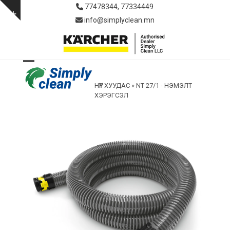
Skip
77478344, 77334449
to
Show
info@simplyclean.mn
content
notice
Open
Close
НҮҮР ХУУДАС
»
NT 27/1 - НЭМЭЛТ
mobile
mobile
ХЭРЭГСЭЛ
menu
menu