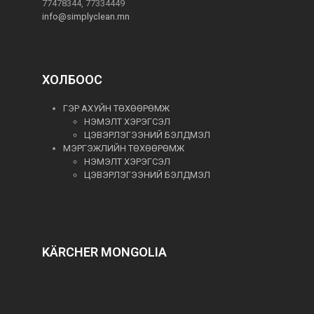
77478344, 77334449
info@simplyclean.mn
ХОЛБООС
ГЭР АХУЙН ТӨХӨӨРӨМЖ
НЭМЭЛТ ХЭРЭГСЭЛ
ЦЭВЭРЛЭГЭЭНИЙ БЭЛДМЭЛ
МЭРГЭЖЛИЙН ТӨХӨӨРӨМЖ
НЭМЭЛТ ХЭРЭГСЭЛ
ЦЭВЭРЛЭГЭЭНИЙ БЭЛДМЭЛ
KÄRCHER MONGOLIA