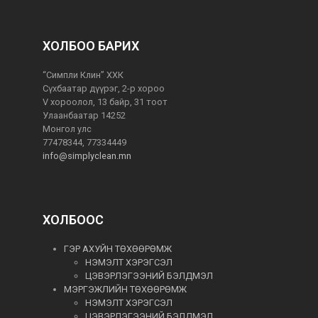
ХОЛБОО БАРИХ
“Симпли Клин” ХХК
Сүхбаатар дүүрэг, 2-р хороо
V хороолол, 13 байр, 31 тоот
Улаанбаатар 14252
Монгол улс
77478344, 77334449
info@simplyclean.mn
ХОЛБООС
ГЭР АХУЙН ТӨХӨӨРӨМЖ
НЭМЭЛТ ХЭРЭГСЭЛ
ЦЭВЭРЛЭГЭЭНИЙ БЭЛДМЭЛ
МЭРГЭЖЛИЙН ТӨХӨӨРӨМЖ
НЭМЭЛТ ХЭРЭГСЭЛ
ЦЭВЭРЛЭГЭЭНИЙ БЭЛДМЭЛ