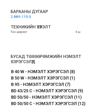
filter
-
Мотор
БАРААНЫ ДУГААР
хамгаалагч
2.889-119.0
шүүлтүүр
quantity
ТЕХНИКИЙН ҮЗҮҮЛЭЛТ
Тоо ширхэг
3 ш
БУСАД ТӨХӨӨРӨМЖИЙН НЭМЭЛТ
ХЭРЭГСЭЛҮҮД
B 40 W - НЭМЭЛТ ХЭРЭГСЭЛ
(8)
B 50 W - НЭМЭЛТ ХЭРЭГСЭЛ
(1)
B 95 - НЭМЭЛТ ХЭРЭГСЭЛ
(7)
BD 43/25 C - НЭМЭЛТ ХЭРЭГСЭЛ
(9)
BD 50/50 - НЭМЭЛТ ХЭРЭГСЭЛ
(11)
BD 50/50 C - НЭМЭЛТ ХЭРЭГСЭЛ
(12)