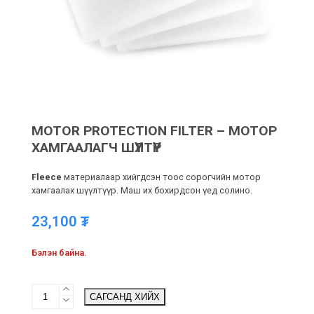
MOTOR PROTECTION FILTER – МОТОР
ХАМГААЛАГЧ ШҮҮЛТҮҮР
Fleece
материалаар хийгдсэн тоос сорогчийн мотор
хамгаалах шүүлтүүр. Маш их бохирдсон үед солино.
23,100
₮
Бэлэн байна.
Motor
САГСАНД ХИЙХ
protection