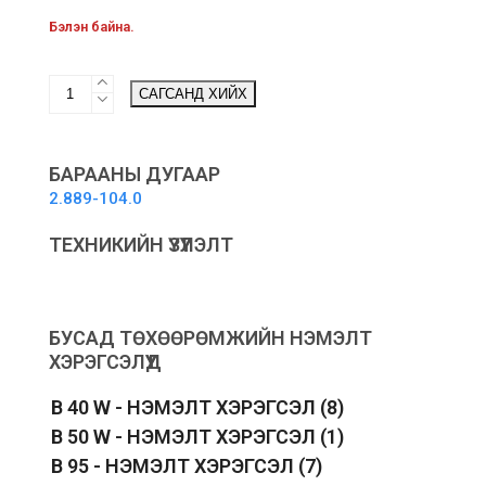
Бэлэн байна.
Steam
САГСАНД ХИЙХ
Cleaner
Brass
Safety
Valve
БАРААНЫ ДУГААР
-
2.889-104.0
Аюулгүйн
хавхлага
ТЕХНИКИЙН ҮЗҮҮЛЭЛТ
quantity
БУСАД ТӨХӨӨРӨМЖИЙН НЭМЭЛТ
ХЭРЭГСЭЛҮҮД
B 40 W - НЭМЭЛТ ХЭРЭГСЭЛ
(8)
B 50 W - НЭМЭЛТ ХЭРЭГСЭЛ
(1)
B 95 - НЭМЭЛТ ХЭРЭГСЭЛ
(7)