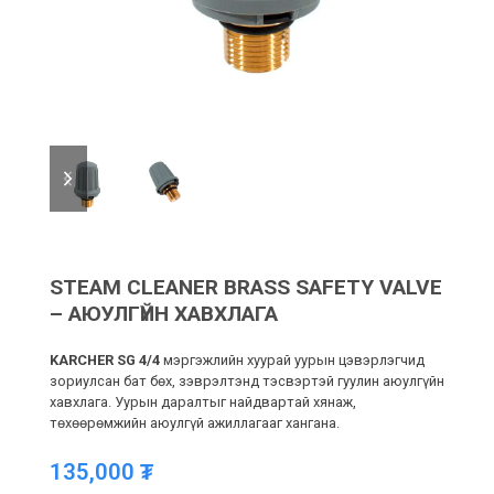
previous
next
slide
slide
STEAM CLEANER BRASS SAFETY VALVE
– АЮУЛГҮЙН ХАВХЛАГА
KARCHER SG 4/4
мэргэжлийн хуурай уурын цэвэрлэгчид
зориулсан бат бөх, зэврэлтэнд тэсвэртэй гуулин аюулгүйн
хавхлага. Уурын даралтыг найдвартай хянаж,
төхөөрөмжийн аюулгүй ажиллагааг хангана.
135,000
₮