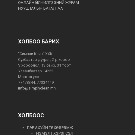
ОНЛАЙН ҮЙЛЧИЛГЭЭНИЙ ЖУРАМ
НУУЦЛАЛЫН БАТАЛГАА
ХОЛБОО БАРИХ
“Симпли Клин” ХХК
Сүхбаатар дүүрэг, 2-р хороо
V хороолол, 13 байр, 31 тоот
Улаанбаатар 14252
Монгол улс
77478344, 77334449
info@simplyclean.mn
ХОЛБООС
ГЭР АХУЙН ТӨХӨӨРӨМЖ
НЭМЭЛТ ХЭРЭГСЭЛ