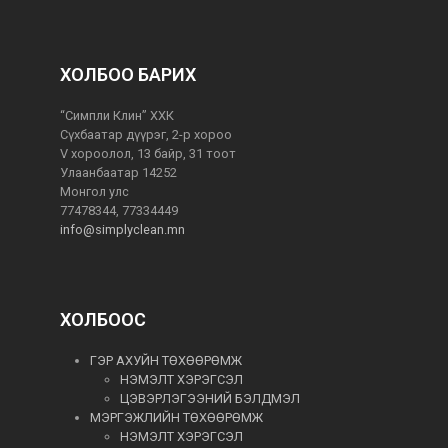
ХОЛБОО БАРИХ
“Симпли Клин” ХХК
Сүхбаатар дүүрэг, 2-р хороо
V хороолол, 13 байр, 31 тоот
Улаанбаатар 14252
Монгол улс
77478344, 77334449
info@simplyclean.mn
ХОЛБООС
ГЭР АХУЙН ТӨХӨӨРӨМЖ
НЭМЭЛТ ХЭРЭГСЭЛ
ЦЭВЭРЛЭГЭЭНИЙ БЭЛДМЭЛ
МЭРГЭЖЛИЙН ТӨХӨӨРӨМЖ
НЭМЭЛТ ХЭРЭГСЭЛ