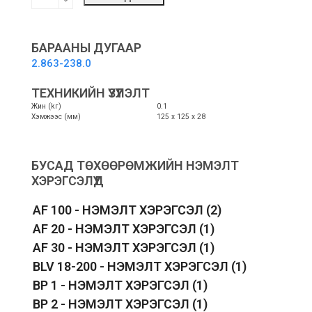
hygiene
filter
-
Эрүүл
БАРААНЫ ДУГААР
мэндийн
2.863-238.0
шүүлтүүр
quantity
ТЕХНИКИЙН ҮЗҮҮЛЭЛТ
Жин (kг)
0.1
Хэмжээс (мм)
125 х 125 х 28
БУСАД ТӨХӨӨРӨМЖИЙН НЭМЭЛТ
ХЭРЭГСЭЛҮҮД
AF 100 - НЭМЭЛТ ХЭРЭГСЭЛ
(2)
AF 20 - НЭМЭЛТ ХЭРЭГСЭЛ
(1)
AF 30 - НЭМЭЛТ ХЭРЭГСЭЛ
(1)
BLV 18-200 - НЭМЭЛТ ХЭРЭГСЭЛ
(1)
BP 1 - НЭМЭЛТ ХЭРЭГСЭЛ
(1)
BP 2 - НЭМЭЛТ ХЭРЭГСЭЛ
(1)