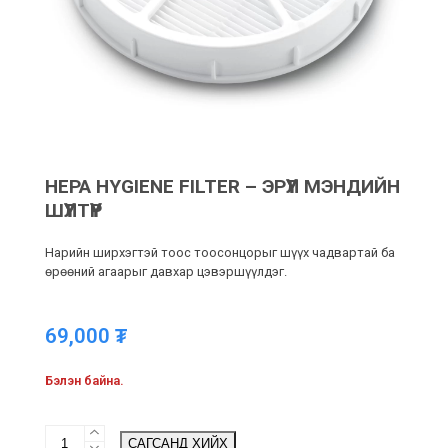
HEPA HYGIENE FILTER – ЭРҮҮЛ МЭНДИЙН
ШҮҮЛТҮҮР
Нарийн ширхэгтэй тоос тоосонцорыг шүүх чадвартай ба
өрөөний агаарыг давхар цэвэршүүлдэг.
69,000
₮
Бэлэн байна.
Hepa
САГСАНД ХИЙХ