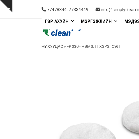
Skip
to
Show
77478344, 77334449
info@simplyclean.
content
notice
ГЭР АХУЙН
МЭРГЭЖЛИЙН
МЭДЭ
НҮҮР ХУУДАС
»
FP 330 - НЭМЭЛТ ХЭРЭГСЭЛ