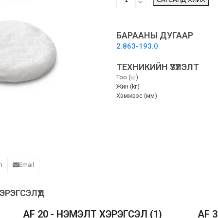
POLISHING
PADS
-
Универсал
БАРААНЫ ДУГААР
өнгөлгөөний
2.863-193.0
дэр
quantity
ТЕХНИКИЙН ҮЗҮҮЛЭЛТ
Тоо (ш)
Жин (kг)
Хэмжээс (мм)
n
Email
РЭГСЭЛҮҮД
AF 20 - НЭМЭЛТ ХЭРЭГСЭЛ
(1)
AF 