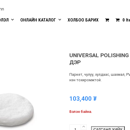
mn
ЭЛЭЛ
ОНЛАЙН КАТАЛОГ
ХОЛБОО БАРИХ
0 I
UNIVERSAL POLISHING 
ДЭР
Паркет, чулуу, хулдаас, шахмал, P
нэн тохиромжтой.
103,400
₮
Бэлэн байна.
UNIVERSAL
САГСАНД ХИЙХ