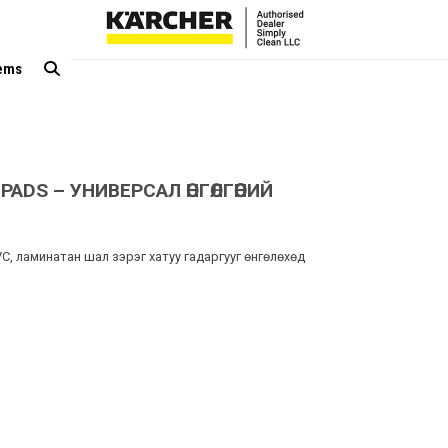
tems
PADS – УНИВЕРСАЛ ӨНГӨЛГӨӨНИЙ
VC, ламинатан шал зэрэг хатуу гадаргууг өнгөлөхөд