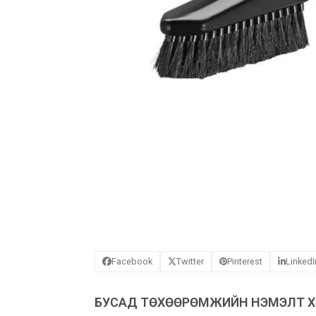
Facebook
Twitter
Pinterest
LinkedI
БУСАД ТӨХӨӨРӨМЖИЙН НЭМЭЛТ ХЭ