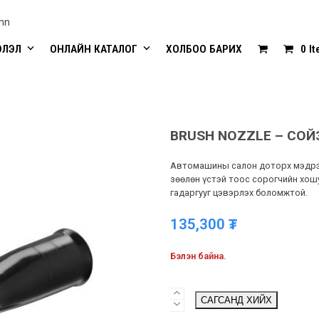
mn
ЭЛЭЛ
ОНЛАЙН КАТАЛОГ
ХОЛБОО БАРИХ
0 I
BRUSH NOZZLE – СО
Автомашины салон доторх мэдрэм
зөөлөн үстэй тоос сорогчийн хошу
гадаргууг цэвэрлэх боломжтой.
135,300
₮
Бэлэн байна.
Brush
САГСАНД ХИЙХ
Nozzle