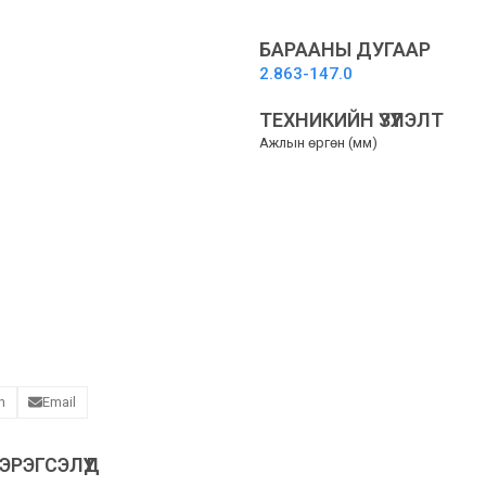
-
Сойзтой
хошуу
БАРААНЫ ДУГААР
quantity
2.863-147.0
ТЕХНИКИЙН ҮЗҮҮЛЭЛТ
Ажлын өргөн (мм)
n
Email
РЭГСЭЛҮҮД