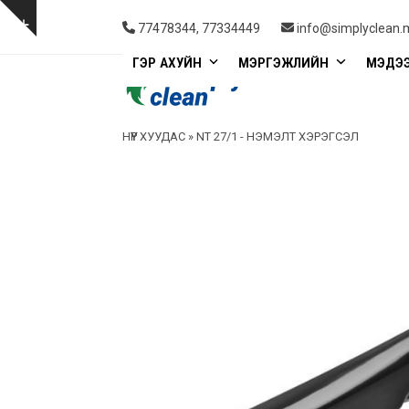
Skip
to
Show
77478344, 77334449
info@simplyclean.
content
notice
ГЭР АХУЙН
МЭРГЭЖЛИЙН
МЭДЭ
НҮҮР ХУУДАС
»
NT 27/1 - НЭМЭЛТ ХЭРЭГСЭЛ