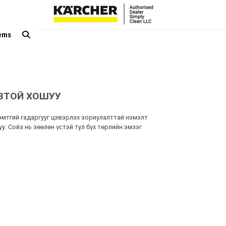
tems
ЙЗТОЙ ХОШУУ
тгий гадаргууг цэвэрлэх зориулалттай нэмэлт
у. Сойз нь зөөлөн үстэй тул бүх төрлийн эмзэг