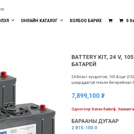
mn
ЭЛЭЛ
ОНЛАЙН КАТАЛОГ
ХОЛБОО БАРИХ
0 I
BATTERY KIT, 24 V, 1
БАТАРЕЙ
24 Вольт хүчдэлтэй, 105 A/цаг (C5
шаарддаггүй гельэн батерейгаас 
7,899,100
₮
Одоогоор бэлэн байхгүй. Захиалга
БАРААНЫ ДУГААР
2.815-100.0