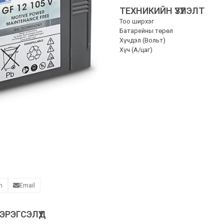
ТЕХНИКИЙН ҮЗҮҮЛЭЛТ
Тоо ширхэг
Батарейны төрөл
Хүчдэл (Вольт)
Хүч (A/цаг)
n
Email
РЭГСЭЛҮҮД