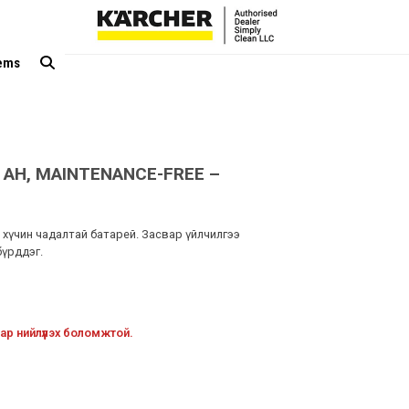
tems
05 AH, MAINTENANCE-FREE –
) хүчин чадалтай батарей. Засвар үйлчилгээ
бүрддэг.
ар нийлүүлэх боломжтой.