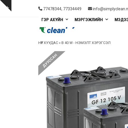
Skip
to
Show
77478344, 77334449
info@simplyclean.
content
notice
ГЭР АХУЙН
МЭРГЭЖЛИЙН
МЭДЭ
НҮҮР ХУУДАС
»
B 40 W - НЭМЭЛТ ХЭРЭГСЭЛ
ДУУССАН