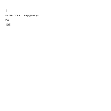
1
үйлчилгээ шаардахгүй
24
105