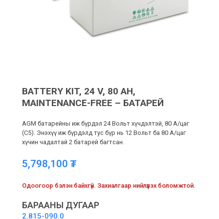
BATTERY KIT, 24 V, 80 AH,
MAINTENANCE-FREE – БАТАРЕЙ
AGM батарейны иж бүрдэл 24 Вольт хүчдэлтэй, 80 A/цаг
(C5). Энэхүү иж бүрдэлд тус бүр нь 12 Вольт ба 80 A/цаг
хүчин чадалтай 2 батарей багтсан.
5,798,100
₮
Одоогоор бэлэн байхгүй. Захиалгаар нийлүүлэх боломжтой.
БАРААНЫ ДУГААР
2.815-090.0