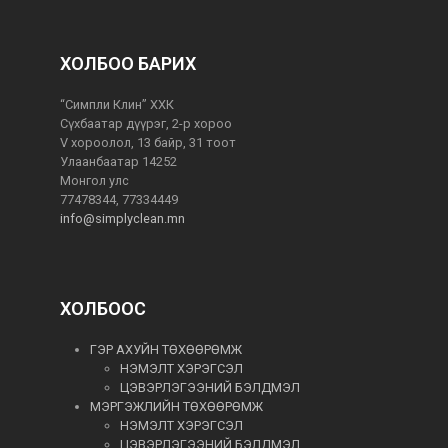
ХОЛБОО БАРИХ
“Симпли Клин” ХХК
Сүхбаатар дүүрэг, 2-р хороо
V хороолол, 13 байр, 31 тоот
Улаанбаатар 14252
Монгол улс
77478344, 77334449
info@simplyclean.mn
ХОЛБООС
ГЭР АХУЙН ТӨХӨӨРӨМЖ
НЭМЭЛТ ХЭРЭГСЭЛ
ЦЭВЭРЛЭГЭЭНИЙ БЭЛДМЭЛ
МЭРГЭЖЛИЙН ТӨХӨӨРӨМЖ
НЭМЭЛТ ХЭРЭГСЭЛ
ЦЭВЭРЛЭГЭЭНИЙ БЭЛДМЭЛ