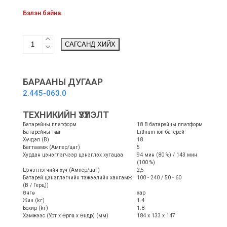
Бэлэн байна.
BATTERY
САГСАНД ХИЙХ
POWER
18/50
-
Эхлэлийн
БАРААНЫ ДУГААР
иж
2.445-063.0
бүрдэл
quantity
ТЕХНИКИЙН ҮЗҮҮЛЭЛТ
Батарейны платформ
18 В батарейны платформ
Батарейны төрөл
Lithium-ion батерей
Хүчдэл (В)
18
Багтаамж (Ампер/цаг)
5
Хурдан цэнэглэгчээр цэнэглэх хугацаа
94 мин (80 %) / 143 мин
(100 %)
Цэнэглэгчийн хүч (Ампер/цаг)
2,5
Батарей цэнэглэгчийн тэжээлийн хангамж
100 - 240 / 50 - 60
(В / Герц))
Өнгө
хар
Жин (kг)
1.4
Бохир (kг)
1.8
Хэмжээс (Урт x Өргөн x Өндөр) (мм)
184 x 133 x 147