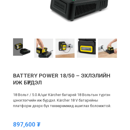
previous
next
slide
slide
BATTERY POWER 18/50 – ЭХЛЭЛИЙН
ИЖ БҮРДЭЛ
18 Вольт / 5.0 A/цаг Kärcher батарей 18 Вольтын түргэн
цэнэглэгчийн иж бүрдэл. Kärcher 18 V батарейны
платформ дээрх бүх төхөөрөмжид ашиглах боломжтой.
897,600
₮