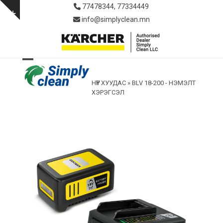
Skip
77478344, 77334449
to
Show
info@simplyclean.mn
content
notice
Open
Close
НҮҮР ХУУДАС
»
BLV 18-200 - НЭМЭЛТ
mobile
mobile
ХЭРЭГСЭЛ
menu
menu