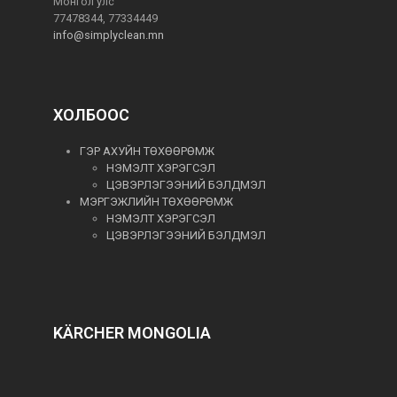
Монгол улс
77478344, 77334449
info@simplyclean.mn
ХОЛБООС
ГЭР АХУЙН ТӨХӨӨРӨМЖ
НЭМЭЛТ ХЭРЭГСЭЛ
ЦЭВЭРЛЭГЭЭНИЙ БЭЛДМЭЛ
МЭРГЭЖЛИЙН ТӨХӨӨРӨМЖ
НЭМЭЛТ ХЭРЭГСЭЛ
ЦЭВЭРЛЭГЭЭНИЙ БЭЛДМЭЛ
KÄRCHER MONGOLIA