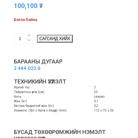
100,100
₮
Бэлэн байна.
Trimmer
САГСАНД ХИЙХ
blade
in
the
LTR
БАРААНЫ ДУГААР
Battery
2.444-022.0
double
pack
ТЕХНИКИЙН ҮЗҮҮЛЭЛТ
-
Ирний тоо
2
ӨВС
Тайралтын өргөн (cм)
23
ТАЙРАГЧИЙН
Өнгө
саарал
ИР
Жин (kг)
0,1
quantity
Баглаа боодолтой жин (kг)
0,2
Хэмжээс (Урт x Өргөн x Өндөр) (mm)
115 x 75 x 36
БУСАД ТӨХӨӨРӨМЖИЙН НЭМЭЛТ