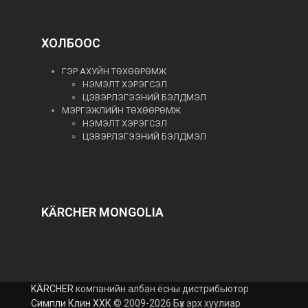
ХОЛБООС
ГЭР АХУЙН ТӨХӨӨРӨМЖ
НЭМЭЛТ ХЭРЭГСЭЛ
ЦЭВЭРЛЭГЭЭНИЙ БЭЛДМЭЛ
МЭРГЭЖЛИЙН ТӨХӨӨРӨМЖ
НЭМЭЛТ ХЭРЭГСЭЛ
ЦЭВЭРЛЭГЭЭНИЙ БЭЛДМЭЛ
KÄRCHER MONGOLIA
KÄRCHER
компанийн албан ёсны дистрибьютор
Симпли Клин ХХК
© 2009-2026 Бүх эрх хуулиар