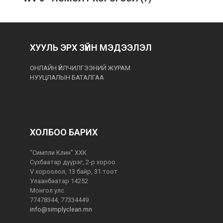
ХУУЛЬ ЭРХ ЗҮЙН МЭДЭЭЛЭЛ
ОНЛАЙН ҮЙЛЧИЛГЭЭНИЙ ЖУРАМ
НУУЦЛАЛЫН БАТАЛГАА
ХОЛБОО БАРИХ
“Симпли Клин” ХХК
Сүхбаатар дүүрэг, 2-р хороо
V хороолол, 13 байр, 31 тоот
Улаанбаатар 14252
Монгол улс
77478344, 77334449
info@simplyclean.mn