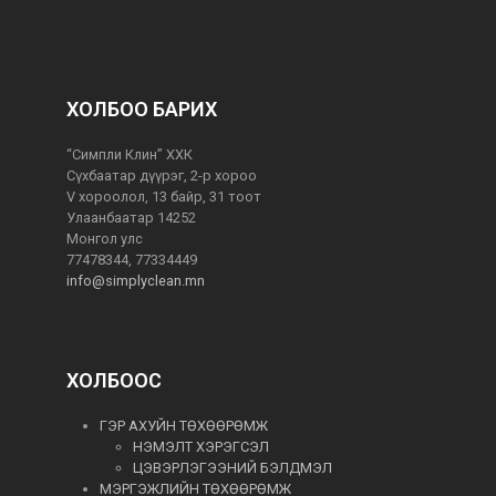
ХОЛБОО БАРИХ
“Симпли Клин” ХХК
Сүхбаатар дүүрэг, 2-р хороо
V хороолол, 13 байр, 31 тоот
Улаанбаатар 14252
Монгол улс
77478344, 77334449
info@simplyclean.mn
ХОЛБООС
ГЭР АХУЙН ТӨХӨӨРӨМЖ
НЭМЭЛТ ХЭРЭГСЭЛ
ЦЭВЭРЛЭГЭЭНИЙ БЭЛДМЭЛ
МЭРГЭЖЛИЙН ТӨХӨӨРӨМЖ