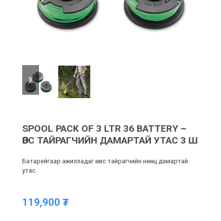
previous
next
slide
slide
SPOOL PACK OF 3 LTR 36 BATTERY –
ӨВС ТАЙРАГЧИЙН ДАМАРТАЙ УТАС 3 Ш
Батарейгаар ажилладаг өвс тайрагчийн нөөц дамартай
утас.
119,900
₮