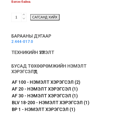
Бэлэн байна.
Spool
САГСАНД ХИЙХ
pack
of
3
LTR
БАРААНЫ ДУГААР
36
2.444-017.0
Battery
-
ТЕХНИКИЙН ҮЗҮҮЛЭЛТ
Өвс
тайрагчийн
дамартай
БУСАД ТӨХӨӨРӨМЖИЙН НЭМЭЛТ
утас
ХЭРЭГСЭЛҮҮД
3
ш
AF 100 - НЭМЭЛТ ХЭРЭГСЭЛ
(2)
quantity
AF 20 - НЭМЭЛТ ХЭРЭГСЭЛ
(1)
AF 30 - НЭМЭЛТ ХЭРЭГСЭЛ
(1)
BLV 18-200 - НЭМЭЛТ ХЭРЭГСЭЛ
(1)
BP 1 - НЭМЭЛТ ХЭРЭГСЭЛ
(1)