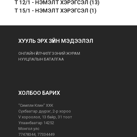
T 12/1 - НЭМЭЛТ ХЭРЭГСЭЛ
(13)
T 15/1 - НЭМЭЛТ ХЭРЭГСЭЛ
(1)
ХУУЛЬ ЭРХ ЗҮЙН МЭДЭЭЛЭЛ
ОНЛАЙН ҮЙЛЧИЛГЭЭНИЙ ЖУРАМ
НУУЦЛАЛЫН БАТАЛГАА
ХОЛБОО БАРИХ
“Симпли Клин” ХХК
Сүхбаатар дүүрэг, 2-р хороо
V хороолол, 13 байр, 31 тоот
Улаанбаатар 14252
Монгол улс
77478344, 77334449