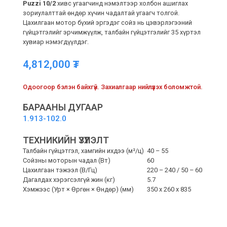
Puzzi 10/2
хивс угаагчинд нэмэлтээр холбон ашиглах
зориулалттай өндөр хүчин чадалтай угаагч толгой.
Цахилгаан мотор бүхий эргэдэг сойз нь цэвэрлэгээний
гүйцэтгэлийг эрчимжүүлж, талбайн гүйцэтгэлийг 35 хүртэл
хувиар нэмэгдүүлдэг.
4,812,000
₮
Одоогоор бэлэн байхгүй. Захиалгаар нийлүүлэх боломжтой.
БАРААНЫ ДУГААР
1.913-102.0
ТЕХНИКИЙН ҮЗҮҮЛЭЛТ
Талбайн гүйцэтгэл, хамгийн ихдээ (м²/ц)
40 – 55
Сойзны моторын чадал (Вт)
60
Цахилгаан тэжээл (В/Гц)
220 – 240 / 50 – 60
Дагалдах хэрэгсэлгүй жин (кг)
5.7
Хэмжээс (Урт × Өргөн × Өндөр) (мм)
350 x 260 x 835