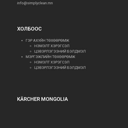
info@simplyclean.mn
ХОЛБООС
ГЭР АХУЙН ТӨХӨӨРӨМЖ
НЭМЭЛТ ХЭРЭГСЭЛ
ЦЭВЭРЛЭГЭЭНИЙ БЭЛДМЭЛ
МЭРГЭЖЛИЙН ТӨХӨӨРӨМЖ
НЭМЭЛТ ХЭРЭГСЭЛ
ЦЭВЭРЛЭГЭЭНИЙ БЭЛДМЭЛ
KÄRCHER MONGOLIA