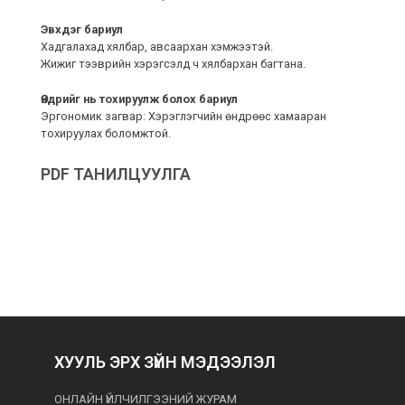
Эвхдэг бариул
Хадгалахад хялбар, авсаархан хэмжээтэй.
Жижиг тээврийн хэрэгсэлд ч хялбархан багтана.
Өндрийг нь тохируулж болох бариул
Эргономик загвар: Хэрэглэгчийн өндрөөс хамааран
тохируулах боломжтой.
PDF ТАНИЛЦУУЛГА
ХУУЛЬ ЭРХ ЗҮЙН МЭДЭЭЛЭЛ
ОНЛАЙН ҮЙЛЧИЛГЭЭНИЙ ЖУРАМ