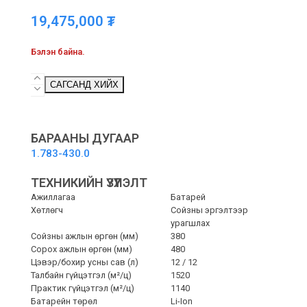
19,475,000
₮
Бэлэн байна.
BD
САГСАНД ХИЙХ
38/12
C
Bp
Pack
БАРААНЫ ДУГААР
Li
1.783-430.0
-
ШАЛ
ТЕХНИКИЙН ҮЗҮҮЛЭЛТ
УГААГЧ
quantity
Ажиллагаа
Батарей
Хөтлөгч
Сойзны эргэлтээр
урагшлах
Сойзны ажлын өргөн (мм)
380
Сорох ажлын өргөн (мм)
480
Цэвэр/бохир усны сав (л)
12 / 12
Талбайн гүйцэтгэл (м²/ц)
1520
Практик гүйцэтгэл (м²/ц)
1140
Батарейн төрөл
Li-Ion