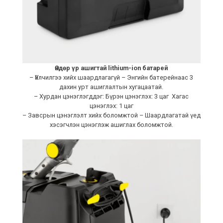
Өндөр үр ашигтай lithium-ion батарей
– Үйлчилгээ хийх шаардлагагүй – Энгийн батерейнаас 3
дахин урт ашиглалтын хугацаатай.
– Хурдан цэнэглэгддэг: Бүрэн цэнэглэх: 3 цаг Хагас
цэнэглэх: 1 цаг
– Завсрын цэнэглэлт хийх боломжтой – Шаардлагатай үед
хэсэгчлэн цэнэглэж ашиглах боломжтой.