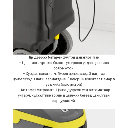
Өөр дээрээ батарей хүчтэй цэнэглэгчтэй
– Цэнэглэгч үргэлж бэлэн тул хүссэн үедээ цэнэглэх
боломжтой.
– Хурдан цэнэглэгч. Бүрэн цэнэглэхэд 3 цаг, тал
цэнэглэхэд 1 цаг шаардагдана. (Завсрын цэнэглэлт ямар ч
үед хийх боломжтой)
– Автомат унтраалга. Цэнэг дүүрсэн үед автоматаар
унтарч, хүлээлтийн горимд шилжих бөгөөд цахилгаан
зарцуулахгүй.