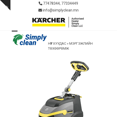
Skip
77478344, 77334449
to
Show
info@simplyclean.mn
content
notice
Open
Close
НҮҮР ХУУДАС
»
МЭРГЭЖЛИЙН
mobile
mobile
ТӨХӨӨРӨМЖ
menu
menu