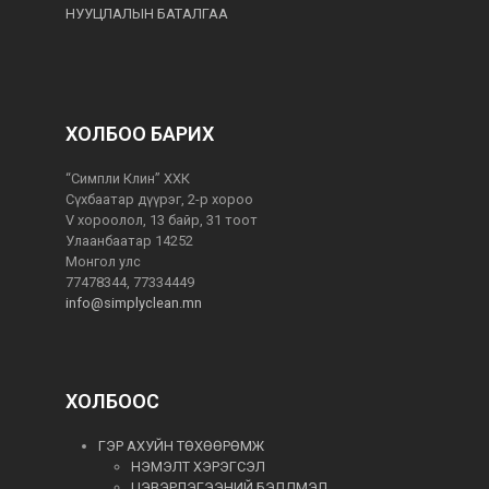
НУУЦЛАЛЫН БАТАЛГАА
ХОЛБОО БАРИХ
“Симпли Клин” ХХК
Сүхбаатар дүүрэг, 2-р хороо
V хороолол, 13 байр, 31 тоот
Улаанбаатар 14252
Монгол улс
77478344, 77334449
info@simplyclean.mn
ХОЛБООС
ГЭР АХУЙН ТӨХӨӨРӨМЖ
НЭМЭЛТ ХЭРЭГСЭЛ
ЦЭВЭРЛЭГЭЭНИЙ БЭЛДМЭЛ