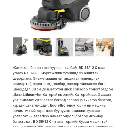
previous
next
slide
slide
Жижигхэн болон тохижуулсан талбайг
BD 38/12 C
шал
угаагч машин нь мэргэжлийн түвшинд үр ашигтай
цэвэрлэнэ. Энэхүү машин нь гайхалтай маневрлах
чадвартай, хэрэглэхэд хялбар, засвар үйлчилгээ бага
шаарддаг. 38 см диаметртэй диск сойзоор тоноглогдсон.
Шинэ
Lithium-Ion
батерей нь энгийн батерейнаас 3 дахин
урт ажиллах хугацаатай бөгөөд засвар үйлчилгээ багатай,
хурдан цэнэглэгддэг.
Eco!efficiency
горим нь машины
эрчим хүчний хэрэглээг бууруулж, ажиллах хугацааг
уртасгахын зэрэгцээ чимээг ойролцоогоор 40%-иар
багасгадаг.
BD 38/12 C
нь энэ төрлийн бусад машинтай
харьцуулахад 35%-иар хөнгөн тул шат цэвэрлэх, тээвэрлэх