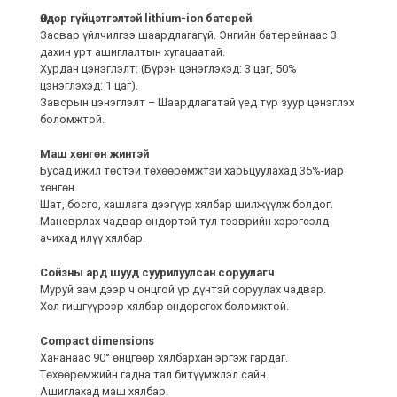
Өндөр гүйцэтгэлтэй lithium-ion батерей
Засвар үйлчилгээ шаардлагагүй. Энгийн батерейнаас 3
дахин урт ашиглалтын хугацаатай.
Хурдан цэнэглэлт: (Бүрэн цэнэглэхэд: 3 цаг, 50%
цэнэглэхэд: 1 цаг).
Завсрын цэнэглэлт – Шаардлагатай үед түр зуур цэнэглэх
боломжтой.
Маш хөнгөн жинтэй
Бусад ижил төстэй төхөөрөмжтэй харьцуулахад 35%-иар
хөнгөн.
Шат, босго, хашлага дээгүүр хялбар шилжүүлж болдог.
Маневрлах чадвар өндөртэй тул тээврийн хэрэгсэлд
ачихад илүү хялбар.
Сойзны ард шууд суурилуулсан соруулагч
Муруй зам дээр ч онцгой үр дүнтэй соруулах чадвар.
Хөл гишгүүрээр хялбар өндөрсгөх боломжтой.
Compact dimensions
Хананаас 90° өнцгөөр хялбархан эргэж гардаг.
Төхөөрөмжийн гадна тал битүүмжлэл сайн.
Ашиглахад маш хялбар.