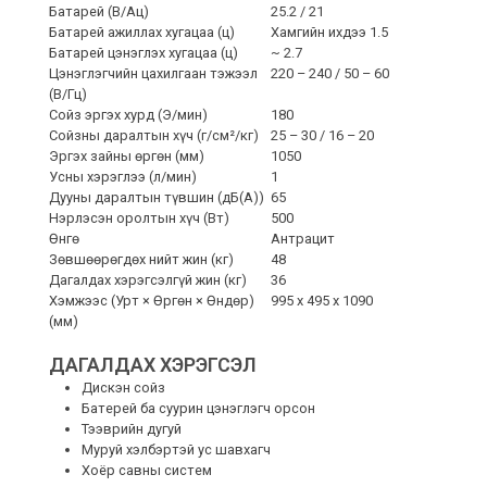
Батарей (В/Ац)
25.2 / 21
Батарей ажиллах хугацаа (ц)
Хамгийн ихдээ 1.5
Батарей цэнэглэх хугацаа (ц)
~ 2.7
Цэнэглэгчийн цахилгаан тэжээл
220 – 240 / 50 – 60
(В/Гц)
Сойз эргэх хурд (Э/мин)
180
Сойзны даралтын хүч (г/см²/кг)
25 – 30 / 16 – 20
Эргэх зайны өргөн (мм)
1050
Усны хэрэглээ (л/мин)
1
Дууны даралтын түвшин (дБ(А))
65
Нэрлэсэн оролтын хүч (Вт)
500
Өнгө
Антрацит
Зөвшөөрөгдөх нийт жин (кг)
48
Дагалдах хэрэгсэлгүй жин (кг)
36
Хэмжээс (Урт × Өргөн × Өндөр)
995 x 495 x 1090
(мм)
ДАГАЛДАХ ХЭРЭГСЭЛ
Дискэн сойз
Батерей ба суурин цэнэглэгч орсон
Тээврийн дугуй
Муруй хэлбэртэй ус шавхагч
Хоёр савны систем