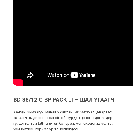
BD 38/12 C BP PACK LI – ШАЛ УГААГЧ
Хөнгөн, чимээгүй, маневр сайтай.
BD 38/12 C
цэвэрлэгч
хатаагч нь дискэн толгойтой, хурдан цэнэглэдэг өндөр
гүйцэтгэлтэй
Lithium-Ion
батерей, мөн экологид ээлтэй
хэмнэлтийн горимоор тоноглогдсон.