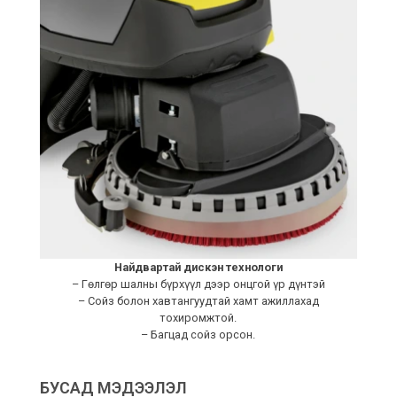
Найдвартай дискэн технологи
– Гөлгөр шалны бүрхүүл дээр онцгой үр дүнтэй
– Сойз болон хавтангуудтай хамт ажиллахад
тохиромжтой.
– Багцад сойз орсон.
БУСАД МЭДЭЭЛЭЛ