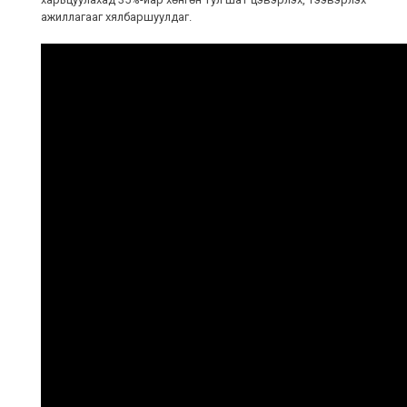
ажиллагааг хялбаршуулдаг.