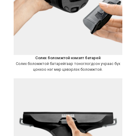
Солих боломжтой нэмэлт батарей
Солих боломжтой батарейгаар тоноглогдсон учраас бүх
цонхоо нэг мөр цэвэрлэх боломжтой.