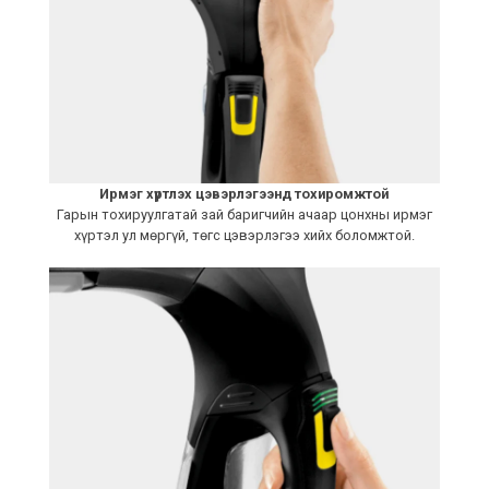
Ирмэг хүртлэх цэвэрлэгээнд тохиромжтой
Гарын тохируулгатай зай баригчийн ачаар цонхны ирмэг
хүртэл ул мөргүй, төгс цэвэрлэгээ хийх боломжтой.