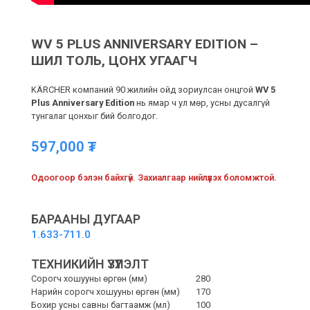
WV 5 PLUS ANNIVERSARY EDITION –
ШИЛ ТОЛЬ, ЦОНХ УГААГЧ
KÄRCHER компаний 90 жилийн ойд зориулсан онцгой
WV 5
Plus Anniversary Edition
нь ямар ч ул мөр, усны дусалгүй
тунгалаг цонхыг бий болгодог.
597,000
₮
Одоогоор бэлэн байхгүй. Захиалгаар нийлүүлэх боломжтой.
БАРААНЫ ДУГААР
1.633-711.0
ТЕХНИКИЙН ҮЗҮҮЛЭЛТ
Сорогч хошууны өргөн (мм)
280
Нарийн сорогч хошууны өргөн (мм)
170
Бохир усны савны багтаамж (мл)
100