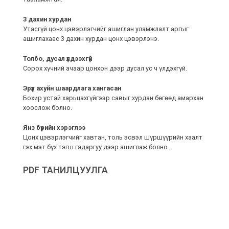
3 дахин хурдан
Утасгүй цонх цэвэрлэгчийг ашиглан уламжлалт аргыг
ашиглахаас 3 дахин хурдан цонх цэвэрлэнэ.
Толбо, дусал үлдээхгүй
Сорох хүчний ачаар цонхон дээр дусал ус ч үлдэхгүй.
Эрүүл ахуйн шаардлага хангасан
Бохир устай харьцахгүйгээр савыг хурдан бөгөөд амархан
хоослож болно.
Янз бүрийн хэрэглээ
Цонх цэвэрлэгчийг хавтан, толь эсвэл шүршүүрийн хаалт
гэх мэт бүх тэгш гадаргуу дээр ашиглаж болно.
PDF ТАНИЛЦУУЛГА