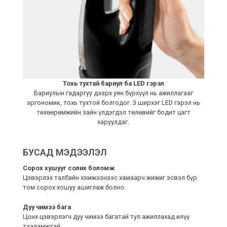
Тохь тухтай бариул ба LED гэрэл
Бариулын гадаргуу дээрх уян бүрхүүл нь ажиллагааг
эргономик, тохь тухтой болгодог. 3 ширхэг LED гэрэл нь
төхөөрөмжийн зайн үлдэгдэл төлөвийг бодит цагт
харуулдаг.
БУСАД МЭДЭЭЛЭЛ
Сорох хушууг солих боломж
Цэвэрлэх талбайн хэмжээнээс хамаарч жижиг эсвэл бүр
том сорох хошуу ашиглаж болно.
Дуу чимээ бага
Цонх цэвэрлэгч дуу чимээ багатай тул ажиллахад илүү
тааламжтай.