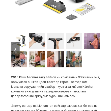
previous
next
slide
slide
WV 5 Plus Anniversary Edition
нь компанийн 90 жилийн ойд
зориулсан онцгой цөөн тоогоор гарсан загвар юм.
Цонхны соруулагчийн салбарт хувьсгал хийсэн Kärcher
компани энэхүү шинэ төхөөрөмжөөрөө уламжлалт
цэвэрлэгээний аргуудыг бүрэн шинэчилсэн.
Энэхүү загвар нь Lithium-Ion зайгаар ажилладаг бөгөөд нэг
цэнэглэлтээрээ 60 минут тасралтгүй ажиллах чадвартай.