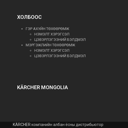
ХОЛБООС
ГЭР АХУЙН ТӨХӨӨРӨМЖ
НЭМЭЛТ ХЭРЭГСЭЛ
ЦЭВЭРЛЭГЭЭНИЙ БЭЛДМЭЛ
МЭРГЭЖЛИЙН ТӨХӨӨРӨМЖ
НЭМЭЛТ ХЭРЭГСЭЛ
ЦЭВЭРЛЭГЭЭНИЙ БЭЛДМЭЛ
KÄRCHER MONGOLIA
KÄRCHER
компанийн албан ёсны дистрибьютор