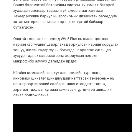
Солих боломжтой батарейны систем нь нэмэлт батарей
худалдан авснаар тасралтгүй ажиллагааг хангадаг.
Төхөөрөмжийн бариул нь эргономик дизайнтай бөгөөд уян
хатан материал ашиглан гарт тохь тухтай байхаар
бүтээгдсэн.
Онцгой тоноглолын хувьд WV 5 Plus нь жижиг цонхны
нарийн хэсгүүдийг цэвэрлэхэд зориулсан нарийн соруулах
хошуу, шилэн гадаргууны бохирдлыг арилгах хуванцар
хусуур, гаднах цэвэрлэгээнд зориулсан нэмэлт
микрофибр алчуур дагалдаж ирдэг.
Kärcher компанийн энэхүү олон жилийн туршлага,
инноваци шинэлэг шийдлүүдийг нэгтгэсэн төхөөрөмж нь
цонх цэвэрлэгээний салбарт шинэ стандарт тавьж,
хэрэглэгчдэд цаг хугацаа хэмнэсэн, үр дүнтэй шийдлийг
санал болгож байна.