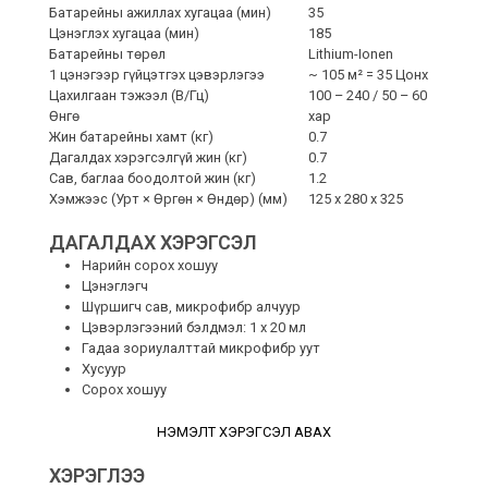
Батарейны ажиллах хугацаа (мин)
35
Цэнэглэх хугацаа (мин)
185
Батарейны төрөл
Lithium-Ionen
1 цэнэгээр гүйцэтгэх цэвэрлэгээ
~ 105 м² = 35 Цонх
Цахилгаан тэжээл (В/Гц)
100 – 240 / 50 – 60
Өнгө
хар
Жин батарейны хамт (кг)
0.7
Дагалдах хэрэгсэлгүй жин (кг)
0.7
Сав, баглаа боодолтой жин (кг)
1.2
Хэмжээс (Урт × Өргөн × Өндөр) (мм)
125 x 280 x 325
ДАГАЛДАХ ХЭРЭГСЭЛ
Нарийн сорох хошуу
Цэнэглэгч
Шүршигч сав, микрофибр алчуур
Цэвэрлэгээний бэлдмэл: 1 x 20 мл
Гадаа зориулалттай микрофибр уут
Хусуур
Сорох хошуу
НЭМЭЛТ ХЭРЭГСЭЛ АВАХ
ХЭРЭГЛЭЭ