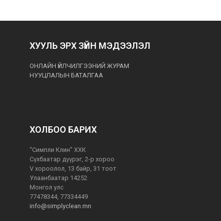
ХУУЛЬ ЭРХ ЗҮЙН МЭДЭЭЛЭЛ
ОНЛАЙН ҮЙЛЧИЛГЭЭНИЙ ЖУРАМ
НУУЦЛАЛЫН БАТАЛГАА
ХОЛБОО БАРИХ
“Симпли Клин” ХХК
Сүхбаатар дүүрэг, 2-р хороо
V хороолол, 13 байр, 31 тоот
Улаанбаатар 14252
Монгол улс
77478344, 77334449
info@simplyclean.mn