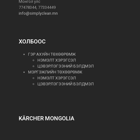
Монгол улс
77478344, 77334449
info@simplyclean.mn
ХОЛБООС
ГЭР АХУЙН ТӨХӨӨРӨМЖ
НЭМЭЛТ ХЭРЭГСЭЛ
ЦЭВЭРЛЭГЭЭНИЙ БЭЛДМЭЛ
МЭРГЭЖЛИЙН ТӨХӨӨРӨМЖ
НЭМЭЛТ ХЭРЭГСЭЛ
ЦЭВЭРЛЭГЭЭНИЙ БЭЛДМЭЛ
KÄRCHER MONGOLIA