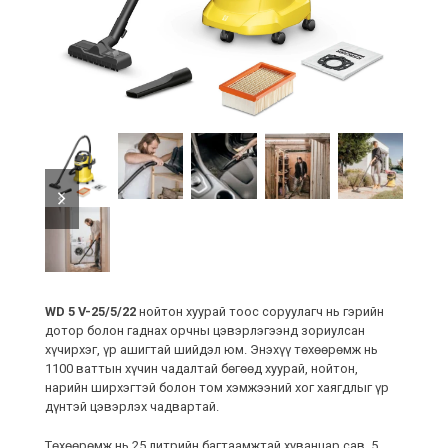
previous
next
slide
slide
WD 5 V-25/5/22
нойтон хуурай тоос соруулагч нь гэрийн
дотор болон гаднах орчны цэвэрлэгээнд зориулсан
хүчирхэг, үр ашигтай шийдэл юм. Энэхүү төхөөрөмж нь
1100 ваттын хүчин чадалтай бөгөөд хуурай, нойтон,
нарийн ширхэгтэй болон том хэмжээний хог хаягдлыг үр
дүнтэй цэвэрлэх чадвартай.
Төхөөрөмж нь 25 литрийн багтаамжтай хуванцар сав, 5