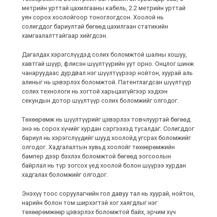
метрийн урттай цахилгааны кабель, 2.2 метрийн урттай
уян сорох хоолойгоор тоноглогдсон. Хоолой нь
солигддог бариултай бөгөөд цахилгаан статикийн
хамгаалалттайгаар хийгдсэн.
Дагалдах хэрэгслүүдэд солих боломжтой шалны хошуу,
хавтгай шүүр, флисэн шүүлтүүрийн уут орно. Онцлог шинж
чанаруудаас дурдвал нэг шүүлтүүрээр нойтон, хуурай аль
алиныг нь цэвэрлэх боломжтой. Патентлагдсан шүүлтүүр
солих технологи нь хогтой харьцахгүйгээр хэдхэн
секундын дотор шүүлтүүр солих боломжийг олгодог.
Төхөөрөмж нь шүүлтүүрийг цэвэрлэх товчлууртай бөгөөд
энэ нь сорох хүчийг хурдан сэргээхэд тусалдаг. Солигддог
бариул нь хэрэгслүүдийг шууд хоолойд угсрах боломжийг
олгодог. Хадгалалтын хувьд хоолойг төхөөрөмжийн
бампер дээр бэхлэх боломжтой бөгөөд зогсоолын
байрлал нь түр зогсох үед хоолой болон шүүрээ хурдан
хадгалах боломжийг олгодог.
Энэхүү тоос соруулагчийн гол давуу тал нь хуурай, нойтон,
нарийн болон том ширхэгтэй хог хаягдлыг нэг
төхөөрөмжөөр цэвэрлэх боломжтой байх, эрчим хүч