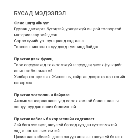
БУСАД МЭДЭЭЛЭЛ
Флис шүүлтүүрийн уут
Гурван давхарга бүтэцтэй, урагдахгүй онцгой тэсвэртэй
материалаар хийгдсэн.
Сорох хүчийг урт хугацаанд хадгална.
Тоосны шингээлт илүү дээд түвшинд байдаг.
Практик үлээх функц
Тоос соруулахад тохиромжгүй газруудад үлээх функцийг
ашиглах боломжтой.
Хялбар хог арилгах: Жишээ нь, хайрган дээрх хөнгөн хогийг
цэвэрлэх.
Практик зогсоолын байрлал
Ажлын завсарлагааны үед сорох хоолой болон шалны
хошууг хурдан солих боломжтой.
Практик кабель ба хэрэгслийн хадгалалт
Зай бага эзэлдэг, аюулгүй бөгөөд хурдан хүртээмжтэй
хадгалалтын системтэй.
Цахилгаан кабелийг дэгээ өлгүүр ашиглан аюулгүй бэхлэх