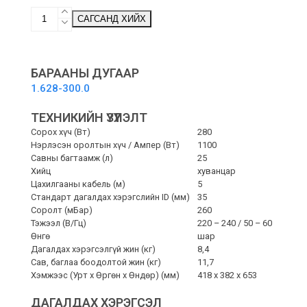
WD
САГСАНД ХИЙХ
5
V-
25/5/22
-
БАРААНЫ ДУГААР
НОЙТОН,
1.628-300.0
ХУУРАЙ
ТООС
ТЕХНИКИЙН ҮЗҮҮЛЭЛТ
СОРОГЧ
quantity
Сорох хүч (Вт)
280
Нэрлэсэн оролтын хүч / Ампер (Вт)
1100
Савны багтаамж (л)
25
Хийц
хуванцар
Цахилгааны кабель (м)
5
Стандарт дагалдах хэрэгслийн ID (мм)
35
Соролт (мБар)
260
Тэжээл (В/Гц)
220 – 240 / 50 – 60
Өнгө
шар
Дагалдах хэрэгсэлгүй жин (кг)
8,4
Сав, баглаа боодолтой жин (кг)
11,7
Хэмжээс (Урт x Өргөн x Өндөр) (мм)
418 x 382 x 653
ДАГАЛДАХ ХЭРЭГСЭЛ