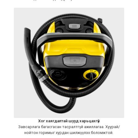
Хог хаягдалтай шууд харьцахгүй
Завсарлага багасгасан тасралтгүй ажиллагаа. Хуурай/
нойтон горимыг хурдан шилжүүлэх боломжтой.