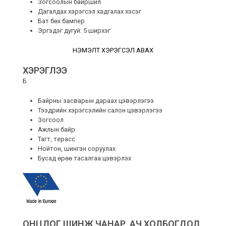
Зогсоолын байршил
Дагалдах хэрэгсэл хадгалах хэсэг
Бат бөх бампер
Эргэдэг дугуй: 5 ширхэг
НЭМЭЛТ ХЭРЭГСЭЛ АВАХ
ХЭРЭГЛЭЭ
Б
Байрны засварын дараах цэвэрлэгээ
Тээдрийн хэрэгсэлийн салон цэвэрлэгээ
Зогсоол
Ажлын байр
Тагт, терасс
Нойтон, шингэн соруулах
Бусад өрөө тасалгаа цэвэрлэх
ОНЦЛОГ ШИНЖ ЧАНАР, АЧ ХОЛБОГДОЛ