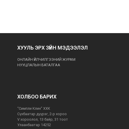
ХУУЛЬ ЭРХ ЗҮЙН МЭДЭЭЛЭЛ
ОНЛАЙН ҮЙЛЧИЛГЭЭНИЙ ЖУРАМ
НУУЦЛАЛЫН БАТАЛГАА
ХОЛБОО БАРИХ
“Симпли Клин” ХХК
Сүхбаатар дүүрэг, 2-р хороо
V хороолол, 13 байр, 31 тоот
Улаанбаатар 14252