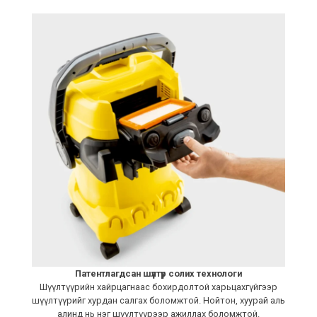
Патентлагдсан шүүлтүүр солих технологи
Шүүлтүүрийн хайрцагнаас бохирдолтой харьцахгүйгээр
шүүлтүүрийг хурдан салгах боломжтой. Нойтон, хуурай аль
алинд нь нэг шүүлтүүрээр ажиллах боломжтой.