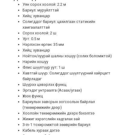
Уян сорох хоолой: 2.2 м
Бариул: муруйлттай
Хийц: хуванцар
Солигддог бариул: цахилгаан статикийн
хамгаалалттай
Сорох хоолой: 2 ш
Урт: 0.5 м
Нэрлэсэн өргөн: 35 мм
Хийц: хуванцар
Нойтон/хуурай шалны хошуу (солих боломжтой)
Нарийн хошуу
Флис шүүлтүүр уут: 1 ш
Хавтгай шүүр: Солигддог шүүлтүүрний хайрцагт
байрладаг
Шүүрээ цэвэрлэх функц
Эргэдэг унтраалга (Асаах/угаах)
Үлээх функц
Бариулын завсрын зогсоолын байрлал
(төхөөрөмжийн дээр)
Хоолойн төхөөрөмжийн дээрх бэхэлгээ
Жижиг хэрэгслийн хадгалах зай
3-in-1 тохиромжтой зөөврийн бариул
Кабель хураах дэгээ