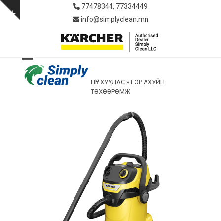
Skip
77478344, 77334449
to
Show
info@simplyclean.mn
content
notice
Open
Close
НҮҮР ХУУДАС
»
ГЭР АХУЙН
mobile
mobile
ТӨХӨӨРӨМЖ
menu
menu