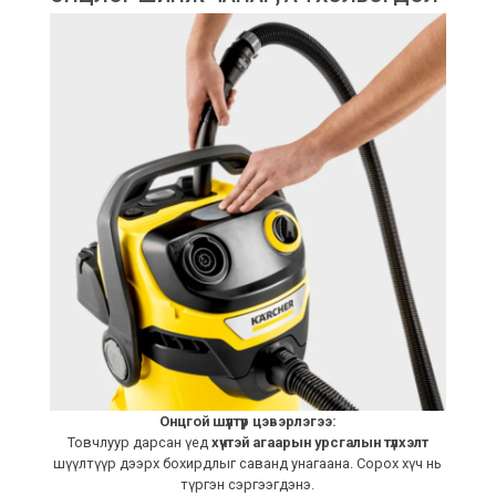
Онцгой шүүлтүүр цэвэрлэгээ:
Товчлуур дарсан үед
хүчтэй агаарын урсгалын түлхэлт
шүүлтүүр дээрх бохирдлыг саванд унагаана. Сорох хүч нь
түргэн сэргээгдэнэ.