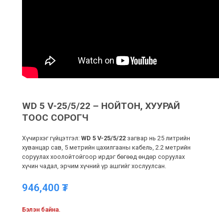
WD 5 V-25/5/22 – НОЙТОН, ХУУРАЙ
ТООС СОРОГЧ
Хүчирхэг гүйцэтгэл:
WD 5 V-25/5/22
загвар нь 25 литрийн
хуванцар сав, 5 метрийн цахилгааны кабель, 2.2 метрийн
соруулах хоолойтойгоор ирдэг бөгөөд өндөр соруулах
хүчин чадал, эрчим хүчний үр ашгийг хослуулсан.
946,400
₮
Бэлэн байна.