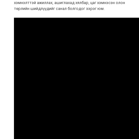
хэмнэлттэй ажиллах, ашиглахад хялбар, цаг хэмнэсэн олон
төрлийн шийдлүүдийг санал болгодог зэрэг юм.