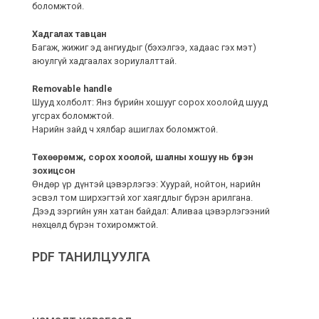
боломжтой.
Хадгалах тавцан
Багаж, жижиг эд ангиудыг (бэхэлгээ, хадаас гэх мэт)
аюулгүй хадгаалах зориулалттай.
Removable handle
Шууд холболт: Янз бүрийн хошууг сорох хоолойд шууд
угсрах боломжтой.
Нарийн зайд ч хялбар ашиглах боломжтой.
Төхөөрөмж, сорох хоолой, шалны хошуу нь бүрэн
зохицсон
Өндөр үр дүнтэй цэвэрлэгээ: Хуурай, нойтон, нарийн
эсвэл том ширхэгтэй хог хаягдлыг бүрэн арилгана.
Дээд зэргийн уян хатан байдал: Аливаа цэвэрлэгээний
нөхцөлд бүрэн тохиромжтой.
PDF ТАНИЛЦУУЛГА