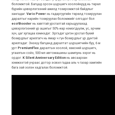
боломжтой. Багцад орсон шүршигч хоолойнууд нь төрөл
бүрийн цэвэрлэгээний ажилд тохиромжтой байдлыг
хангадаг.
Vario Power
нь гадаргуугийн төрөлд тохируулан
даралтыг нарийн тохируулах боломжийг олгодог бол
eco!Booster
нь хавтгай урсгалтай харьцуулахад
цэвэрлэгээний үр ашигыг 50%-иар нэмэгдүүлж, ус, эрчим
хүч, цаг хугацаа хэмнэдэг. Эргэдэг цэгэн урсгал бүхий
бохирдлыг арилгагч нь ямар ч гүн бохирдлыг үр дүнтэй
арилгадаг. Энэхүү багцанд даралтат шүршигчийн буу, 6 м
урт
PremiumFlex
даралтын хоолой, хөөсний шүршигч,
угаалгын сойз, 500 мл автомашины шампунь зэрэг нь
ордог.
K Silent Anniversary Edition
нь авсаархан
хэмжээтэй учраас дотор эсвэл гадаа аль ч газар хамгийн
бага зай эзлэн хадгалах боломжтой.