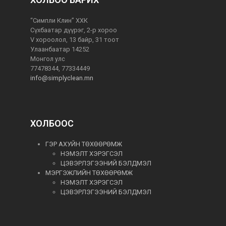
“Симпли Клин” ХХК
Сүхбаатар дүүрэг, 2-р хороо
V хороолол, 13 байр, 31 тоот
Улаанбаатар 14252
Монгол улс
77478344, 77334449
info@simplyclean.mn
ХОЛБООС
ГЭР АХУЙН ТӨХӨӨРӨМЖ
НЭМЭЛТ ХЭРЭГСЭЛ
ЦЭВЭРЛЭГЭЭНИЙ БЭЛДМЭЛ
МЭРГЭЖЛИЙН ТӨХӨӨРӨМЖ
НЭМЭЛТ ХЭРЭГСЭЛ
ЦЭВЭРЛЭГЭЭНИЙ БЭЛДМЭЛ