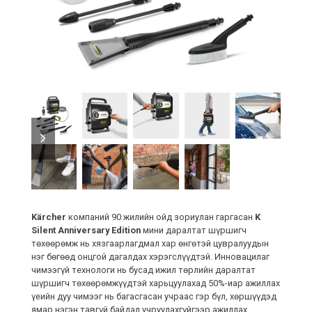
previous
next
slide
slide
Kärcher
компаний 90 жилийн ойд зориулан гаргасан
K
Silent Anniversary Edition
мини даралтат шүршигч
төхөөрөмж нь хязгаарлагдмал хар өнгөтэй цувралуудын
нэг бөгөөд онцгой дагалдах хэрэгслүүдтэй. Инновацилаг
чимээгүй технологи нь бусад ижил төрлийн даралтат
шүршигч төхөөрөмжүүдтэй харьцуулахад 50%-иар ажиллах
үеийн дуу чимээг нь багасгасан учраас гэр бүл, хөршүүдэд
ямар нэгэн тавгүй байдал учруулахгүйгээр ажиллах