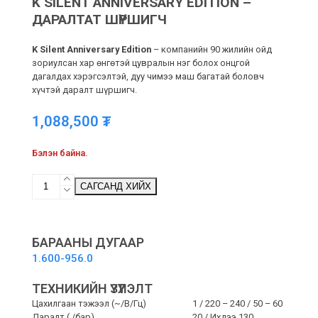
K SILENT ANNIVERSARY EDITION –
ДАРАЛТАТ ШҮРШИГЧ
K Silent Anniversary Edition
– компанийн 90 жилийн ойд
зориулсан хар өнгөтэй цувралын нэг болох онцгой
дагалдах хэрэгсэлтэй, дуу чимээ маш багатай боловч
хүчтэй даралт шүршигч.
1,088,500
₮
Бэлэн байна.
K
САГСАНД ХИЙХ
Silent
Anniversary
Edition
-
БАРААНЫ ДУГААР
Даралтат
1.600-956.0
шүршигч
quantity
ТЕХНИКИЙН ҮЗҮҮЛЭЛТ
Цахилгаан тэжээл (~/В/Гц)
1 / 220 – 240 / 50 – 60
Даралт ( /бар)
20 / Ихдээ 130