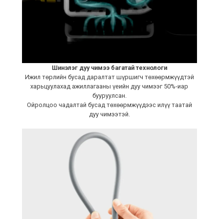
Шинэлэг дуу чимээ багатай технологи
Ижил төрлийн бусад даралтат шүршигч төхөөрмжүүдтэй
харьцуулахад ажиллагааны үеийн дуу чимээг 50%-иар
бууруулсан.
Ойролцоо чадалтай бусад төхөөрмжүүдээс илүү таатай
дуу чимээтэй.