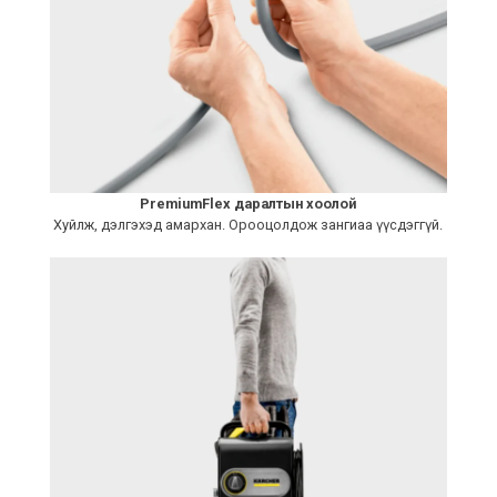
PremiumFlex даралтын хоолой
Хуйлж, дэлгэхэд амархан. Орооцолдож зангиаа үүсдэггүй.