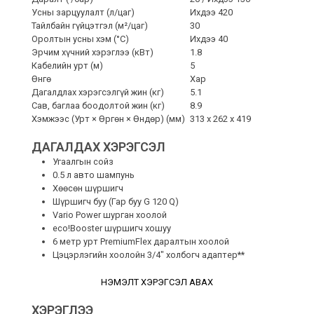
Усны зарцуулалт (л/цаг)
Ихдээ 420
Тайлбайн гүйцэтгэл (м²/цаг)
30
Оролтын усны хэм (°C)
Ихдээ 40
Эрчим хүчний хэрэглээ (кВт)
1.8
Кабелийн урт (м)
5
Өнгө
Хар
Дагалдлах хэрэгсэлгүй жин (кг)
5.1
Сав, баглаа боодолтой жин (кг)
8.9
Хэмжээс (Урт × Өргөн × Өндөр) (мм)
313 x 262 x 419
ДАГАЛДАХ ХЭРЭГСЭЛ
Угаалгын сойз
0.5 л авто шампунь
Хөөсөн шүршигч
Шүршигч буу (Гар буу G 120 Q)
Vario Power шурган хоолой
eco!Booster шүршигч хошуу
6 метр урт PremiumFlex даралтын хоолой
Цэцэрлэгийн хоолойн 3/4″ холбогч адаптер**
НЭМЭЛТ ХЭРЭГСЭЛ АВАХ
ХЭРЭГЛЭЭ