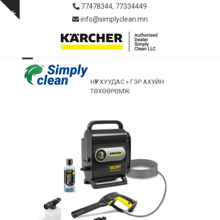
Skip
77478344, 77334449
to
Show
info@simplyclean.mn
content
notice
Open
Close
НҮҮР ХУУДАС
»
ГЭР АХУЙН
mobile
mobile
ТӨХӨӨРӨМЖ
menu
menu