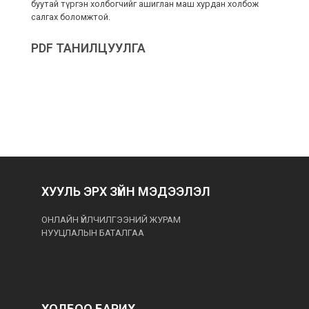
буутай түргэн холбогчийг ашиглан маш хурдан холбож
салгах боломжтой.
PDF ТАНИЛЦУУЛГА
ХУУЛЬ ЭРХ ЗҮЙН МЭДЭЭЛЭЛ
ОНЛАЙН ҮЙЛЧИЛГЭЭНИЙ ЖУРАМ
НУУЦЛАЛЫН БАТАЛГАА
ХОЛБОО БАРИХ