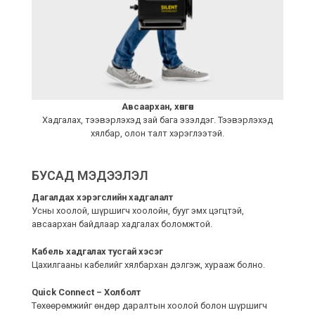
Авсаархан, хөнгөн
Хадгалах, тээвэрлэхэд зай бага эзэлдэг. Тээвэрлэхэд
хялбар, олон талт хэрэглээтэй.
БУСАД МЭДЭЭЛЭЛ
Дагалдах хэрэгслийн хадгалалт
Усны хоолой, шүршигч хоолойн, бууг эмх цэгцтэй,
авсаархан байдлаар хадгалах боломжтой.
Кабель хадгалах тусгай хэсэг
Цахилгааны кабелийг хялбархан дэлгэж, хурааж болно.
Quick Connect – Холболт
Төхөөрөмжийг өндөр даралтын хоолой болон шүршигч