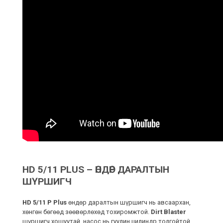
HD 5/11 PLUS – ӨНДӨР ДАРАЛТЫН
ШҮРШИГЧ
HD 5/11 P Plus
өндөр даралтын шүршигч нь авсаархан,
хөнгөн бөгөөд зөөвөрлөхөд тохиромжтой.
Dirt Blaster
шүршигч хошуутай, насос нь гуулин цилиндр толгойтой,