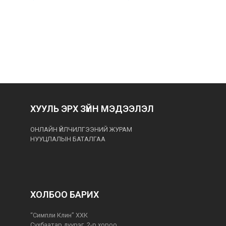
УНИ
38,
ХУУЛЬ ЭРХ ЗҮЙН МЭДЭЭЛЭЛ
ОНЛАЙН ҮЙЛЧИЛГЭЭНИЙ ЖУРАМ
НУУЦЛАЛЫН БАТАЛГАА
ХОЛБОО БАРИХ
“Симпли Клин” ХХК
Сүхбаатар дүүрэг, 2-р хороо