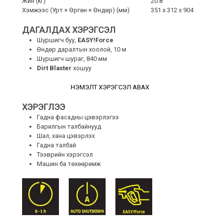
Жин (kг)
20.8
Хэмжээс (Урт × Өргөн × Өндөр) (мм)
351 x 312 x 904
ДАГАЛДАХ ХЭРЭГСЭЛ
Шүршигч буу,
EASY!Force
Өндөр даралтын хоолой, 10 м
Шүршигч шураг, 840 мм
Dirt Blaster
хошуу
НЭМЭЛТ ХЭРЭГСЭЛ АВАХ
ХЭРЭГЛЭЭ
Гадна фасадны цэвэрлэгээ
Барилгын талбайнууд
Шал, хана цэвэрлэх
Гадна талбай
Тээврийн хэрэгсэл
Машин ба төхөөрөмж