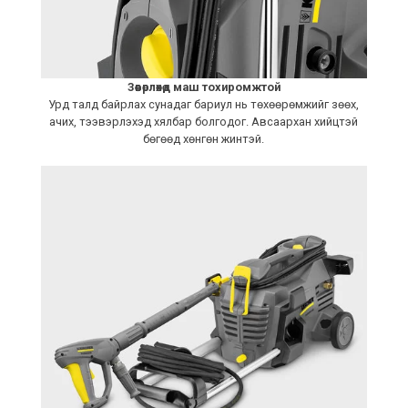
Зөөвөрлөхөд маш тохиромжтой
Урд талд байрлах сунадаг бариул нь төхөөрөмжийг зөөх,
ачих, тээвэрлэхэд хялбар болгодог. Авсаархан хийцтэй
бөгөөд хөнгөн жинтэй.