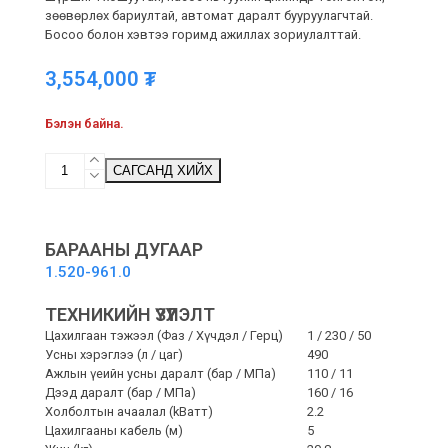
зөөвөрлөх бариултай, автомат даралт бууруулагчтай.
Босоо болон хэвтээ горимд ажиллах зориулалттай.
3,554,000
₮
Бэлэн байна.
HD
САГСАНД ХИЙХ
5/11
Plus
-
Өндөр
БАРААНЫ ДУГААР
даралтын
1.520-961.0
шүршигч
quantity
ТЕХНИКИЙН ҮЗҮҮЛЭЛТ
Цахилгаан тэжээл (Фаз / Хүчдэл / Герц)
1 / 230 / 50
Усны хэрэглээ (л / цаг)
490
Ажлын үеийн усны даралт (бар / MПa)
110 / 11
Дээд даралт (бар / MПa)
160 / 16
Холболтын ачаалал (kВатт)
2.2
Цахилгааны кабель (м)
5