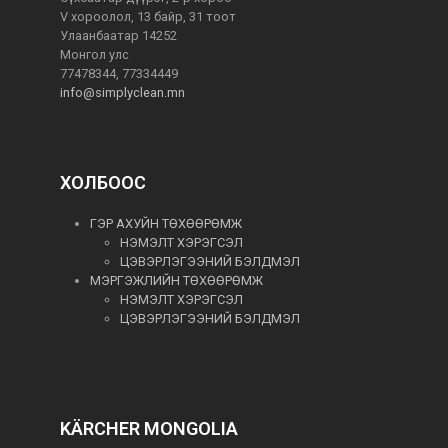
V хороолол, 13 байр, 31 тоот
Улаанбаатар 14252
Монгол улс
77478344, 77334449
info@simplyclean.mn
ХОЛБООС
ГЭР АХУЙН ТӨХӨӨРӨМЖ
НЭМЭЛТ ХЭРЭГСЭЛ
ЦЭВЭРЛЭГЭЭНИЙ БЭЛДМЭЛ
МЭРГЭЖЛИЙН ТӨХӨӨРӨМЖ
НЭМЭЛТ ХЭРЭГСЭЛ
ЦЭВЭРЛЭГЭЭНИЙ БЭЛДМЭЛ
KÄRCHER MONGOLIA