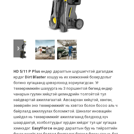
previous
next
slide
slide
HD 5/11 P Plus
өндөр даралтын шүршигчтэй дагалдаж
ирдэг
Dirt Blaster
хошуу нь их хэмжээний бохирдолыг
богино хугацаанд цэвэрлэхэд зориулагдсан. Уг
төхөөрөмжийн шахуурга нь 3 поршинтой бөгөөд өндөр
чанарын гуулин хийцтэй цилиндрийн толгойтой тул
найдвартай ажиллагаатай. Авсаархан хийцтэй, хөнгөн,
зөөврийн энэ төхөөрөмжийг нь хэвтээ болон босоо аль ч
байрлалд ажиллуулах боломжтой. Шинэлэг иновацийн
шийдэл нь төхөөрөмжийг ажиллагаанд бэлдэхэд хүч
шаардахгүй, холболтуудыг хурдан хийдэг тул цаг хугацаа
хэмнэдэг.
Easy!Force
өндөр даралтын буу нь тийрэлтийн
буцах хүчийг тэг болтол буулгадаг бөгөөд бууны гох нь бат