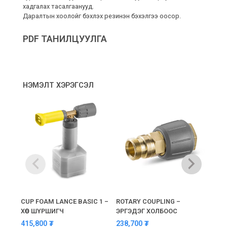
хадгалах тасалгаанууд.
Даралтын хоолойг бэхлэх резинэн бэхэлгээ оосор.
PDF ТАНИЛЦУУЛГА
НЭМЭЛТ ХЭРЭГСЭЛ
CUP FOAM LANCE BASIC 1 –
ROTARY COUPLING –
PREM
ХӨӨС ШҮРШИГЧ
ЭРГЭДЭГ ХОЛБООС
COUP
– AQ
415,800
₮
238,700
₮