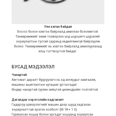
Уян хатан байдал
Босоо болон хэвтээ байрлалд ажиллах боломжтой.
Төхөөрөмжийг зөөж тээвэрлэх үед шүршигч шурагийг
зориулалтын тусгай сууринд хөдөлгөөнгүй байрлуулж
болно. Төхөөрөмжийг нь хэвтээ байрлалд ажиллуулахад
илүү тогтвортой байдаг.
БУСАД МЭДЭЭЛЭЛ
Чанартай
Автомат даралт бууруулагч нь эд ангиудыг хамгаалж,
машины ашиглалтын хугацааг уртасгадаг.
Өндөр чанартай гуулин хийцтэй цилиндрийн толгойтой.
Дагалдах хэрэгслийн хадгалалт
Гадаргуу цэвэрлэгчийг машин дээр шууд хадгалах
зориулалттай эрэгэн холболт (M 18 × 1.5).
Гурвалсан хошуу болон эргэдэг хошуунд зориулсан