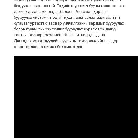
бөх, удаан эдэлгээтэй. Ердийн шүршигч бууны гохноос тав
дахин хурдан ажилладаг болсон. Автомат даралт
бууруулах систем нь эд ангиудыг хамгаалах, ашиглалтын
хугацааг уртасгах, засвар үйлчилгээний зардлыг бууруулах
болон бууны тийрэх хүчийг бууруулах зэрэг олон давуу
талтай. Зөөвөрлөхөд маш бага зай шаардагдана.
Дагалдах хэрэгслүүдийн суурь нь төхөөрөмжийг нэг дор
олон төрлөөр ашиглах боломж өгдөг.