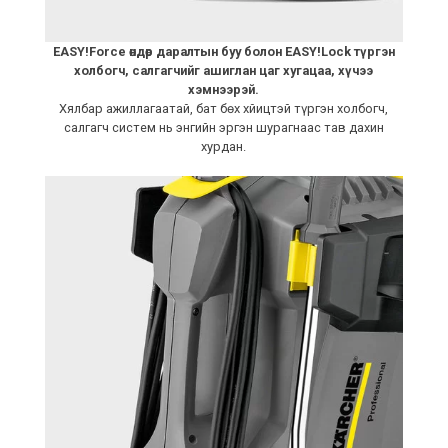
EASY!Force өндөр даралтын буу болон EASY!Lock түргэн
холбогч, салгагчийг ашиглан цаг хугацаа, хүчээ
хэмнээрэй.
Хялбар ажиллагаатай, бат бөх хйицтэй түргэн холбогч,
салгагч систем нь энгийн эргэн шурагнаас тав дахин
хурдан.