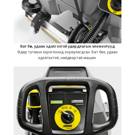
Бат бөх, удаан эдэлгээтэй удирдлагын элементүүд
Өдөр тутмын хэрэглээнд зориулагдсан. Бат бөх, удаан
эдэлгээтэй, найдвартай машин.