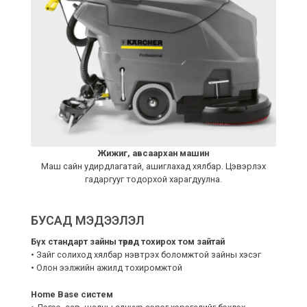
Жижиг, авсаархан машин
Маш сайн удирдлагатай, ашиглахад хялбар. Цэвэрлэх
гадаргууг тодорхой харагдуулна.
БУСАД МЭДЭЭЛЭЛ
Бүх стандарт зайны төрөлд тохирох том зайтай
• Зайг солиход хялбар нэвтрэх боломжтой зайны хэсэг
• Олон ээлжийн ажилд тохиромжтой
Home Base систем