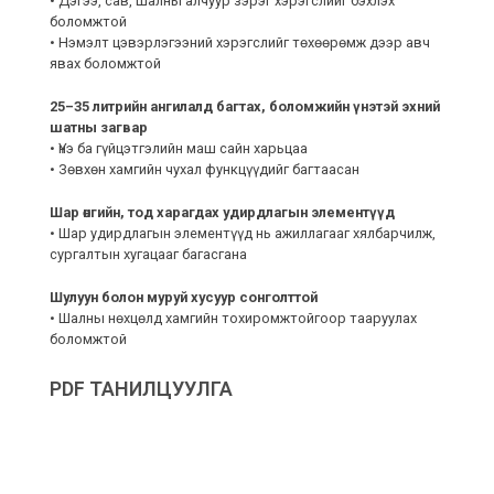
• Дэгээ, сав, шалны алчуур зэрэг хэрэгслийг бэхлэх
боломжтой
• Нэмэлт цэвэрлэгээний хэрэгслийг төхөөрөмж дээр авч
явах боломжтой
25–35 литрийн ангилалд багтах, боломжийн үнэтэй эхний
шатны загвар
• Үнэ ба гүйцэтгэлийн маш сайн харьцаа
• Зөвхөн хамгийн чухал функцүүдийг багтаасан
Шар өнгийн, тод харагдах удирдлагын элементүүд
• Шар удирдлагын элементүүд нь ажиллагааг хялбарчилж,
сургалтын хугацааг багасгана
Шулуун болон муруй хусуур сонголттой
• Шалны нөхцөлд хамгийн тохиромжтойгоор тааруулах
боломжтой
PDF ТАНИЛЦУУЛГА