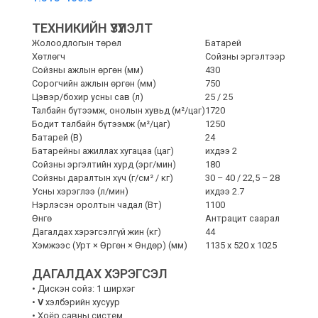
Шал
угаагч
ТЕХНИКИЙН ҮЗҮҮЛЭЛТ
quantity
Жолоодлогын төрөл
Батарей
Хөтлөгч
Сойзны эргэлтээр
Сойзны ажлын өргөн (мм)
430
Сорогчийн ажлын өргөн (мм)
750
Цэвэр/бохир усны сав (л)
25 / 25
Талбайн бүтээмж, онолын хувьд (м²/цаг)
1720
Бодит талбайн бүтээмж (м²/цаг)
1250
Батарей (В)
24
Батарейны ажиллах хугацаа (цаг)
ихдээ 2
Сойзны эргэлтийн хурд (эрг/мин)
180
Сойзны даралтын хүч (г/см² / кг)
30 – 40 / 22,5 – 28
Усны хэрэглээ (л/мин)
ихдээ 2.7
Нэрлэсэн оролтын чадал (Вт)
1100
Өнгө
Антрацит саарал
Дагалдах хэрэгсэлгүй жин (кг)
44
Хэмжээс (Урт × Өргөн × Өндөр) (мм)
1135 x 520 x 1025
ДАГАЛДАХ ХЭРЭГСЭЛ
• Дискэн сойз: 1 ширхэг
•
V
хэлбэрийн хусуур
• Хоёр савны систем