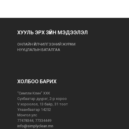
ХУУЛЬ ЭРХ ЗҮЙН МЭДЭЭЛЭЛ
ОНЛАЙН ҮЙЛЧИЛГЭЭНИЙ ЖУРАМ
НУУЦЛАЛЫН БАТАЛГАА
ХОЛБОО БАРИХ
“Симпли Клин” ХХК
Сүхбаатар дүүрэг, 2-р хороо
V хороолол, 13 байр, 31 тоот
Улаанбаатар 14252
Монгол улс
77478344, 77334449
info@simplyclean.mn