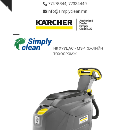
Skip
77478344, 77334449
to
Show
info@simplyclean.mn
content
notice
Open
Close
НҮҮР ХУУДАС
»
МЭРГЭЖЛИЙН
mobile
mobile
ТӨХӨӨРӨМЖ
menu
menu