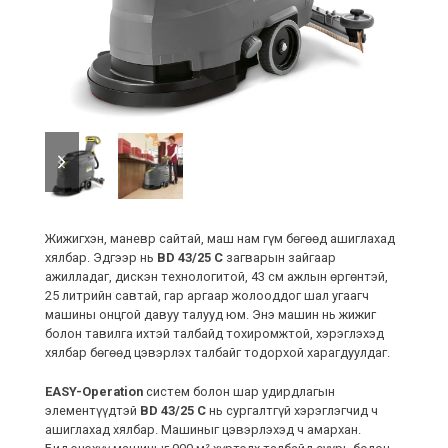
previous
next
slide
slide
Жижигхэн, маневр сайтай, маш нам гүм бөгөөд ашиглахад
хялбар. Эдгээр нь
BD 43/25 C
загварын зайгаар
ажилладаг, дискэн технологитой, 43 см ажлын өргөнтэй,
25 литрийн савтай, гар аргаар жолооддог шал угаагч
машины онцгой давуу талууд юм. Энэ машин нь жижиг
болон тавилга ихтэй талбайд тохиромжтой, хэрэглэхэд
хялбар бөгөөд цэвэрлэх талбайг тодорхой харагдуулдаг.
EASY-Operation
систем болон шар удирдлагын
элементүүдтэй
BD 43/25 C
нь сургалтгүй хэрэглэгчид ч
ашиглахад хялбар. Машиныг цэвэрлэхэд ч амархан.