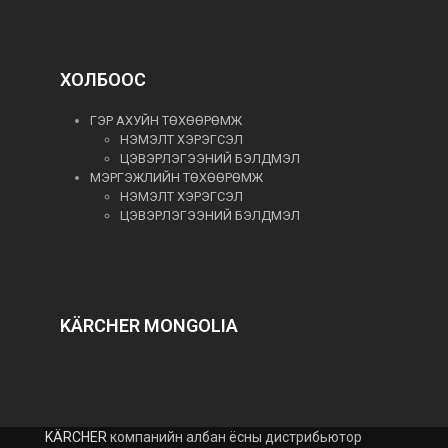
ХОЛБООС
ГЭР АХУЙН ТӨХӨӨРӨМЖ
НЭМЭЛТ ХЭРЭГСЭЛ
ЦЭВЭРЛЭГЭЭНИЙ БЭЛДМЭЛ
МЭРГЭЖЛИЙН ТӨХӨӨРӨМЖ
НЭМЭЛТ ХЭРЭГСЭЛ
ЦЭВЭРЛЭГЭЭНИЙ БЭЛДМЭЛ
KÄRCHER MONGOLIA
KÄRCHER
компанийн албан ёсны дистрибьютор