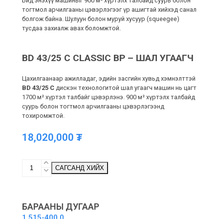
Бид энэхүү машиныг 900 м² хүртэлх талбайд суурь болон
тогтмол арчилгааны цэвэрлэгээг үр ашигтай хийхэд санал
болгож байна. Шулуун болон муруй хусуур (squeegee)
тусдаа захиалж авах боломжтой.
BD 43/25 C CLASSIC BP – ШАЛ УГААГЧ
Цахилгаанаар ажилладаг, эдийн засгийн хувьд хэмнэлттэй
BD 43/25 C
дискэн технологитой шал угаагч машин нь цагт
1700 м² хүртэл талбайг цэвэрлэнэ. 900 м² хүртэлх талбайд
суурь болон тогтмол арчилгааны цэвэрлэгээнд
тохиромжтой.
18,020,000
₮
BD
САГСАНД ХИЙХ
43/25
C
Classic
Bp
БАРААНЫ ДУГААР
-
1.515-400.0