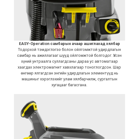
EASY-Operation самбарын ачаар ашиглахад хялбар
Тодорхой тэмдэглэгээ болон ойлгомжтой удирдлагын
самбар нь ажиллагааг шууд ойлгомжтой болгодог. Үхсэн
хүний унтраалга суллагдсаны дараа ус автоматаар
хаагдах электромагнит хавхлагаар тоноглогдсон. Шар
өнгөөр ялгагдсан энгийн удирдлагын элементүүд нь
машиныг хэрэглэхийг улам хялбарчилж, сургалтын
хугацааг багасгана.