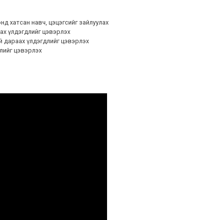
нд хатсан навч, цэцэгсийг зайлуулах
ах үлдэгдлийг цэвэрлэх
й дараах үлдэгдлийг цэвэрлэх
лийг цэвэрлэх