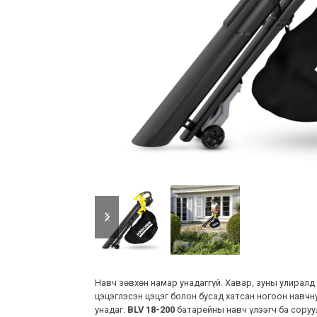
previous
next
slide
slide
Навч зөвхөн намар унадаггүй. Хавар, зуны улиралд
цэцэглэсэн цэцэг болон бусад хатсан ногоон навчну
унадаг.
BLV 18-200
батарейны навч үлээгч ба соруу