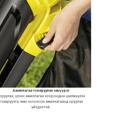
Ажиллагаа тохируулах хөшүүрэг
оруулах, үлээх ажиллагаа хоорондын шилжүүлэх
тохируулга, мөн хосолсон ажиллагаанд оруулах
үйлдэлтэй.