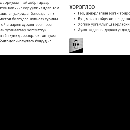
х зориулалттай хоёр гараар
ХЭРЭГЛЭЭ
йтон навчийг соруулж чаддаг. Том
Гэр, цэцэрлэгийн эргэн тойро
шиглан удирддаг бөгөөд энэ нь
Бут, мөчир тайрч авсны дара
омжтой болгодог. Хувьсах хурдны
Хогийн ургамлыг цэвэрлэсни
той агаарын хурдыг зөөлнөөс
Зүлэг хадсаны дараах үлдэгд
аан хугацаагаар зогсолтгүй
нгийн хувьд зөөвөрлөх тав тухыг
болгодог чиглүүлэгч булуудыг