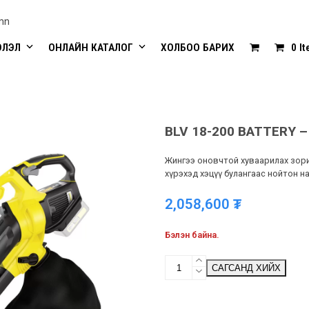
mn
ЭЛЭЛ
ОНЛАЙН КАТАЛОГ
ХОЛБОО БАРИХ
0 I
BLV 18-200 BATTERY –
Жингээ оновчтой хуваарилах зори
хүрэхэд хэцүү булангаас нойтон на
2,058,600
₮
Бэлэн байна.
BLV
САГСАНД ХИЙХ
18-
200
BATTERY