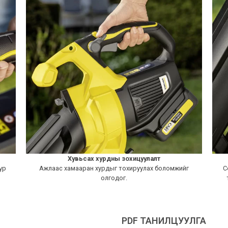
Хувьсах хурдны зохицуулалт
үр
Ажлаас хамааран хурдыг тохируулах боломжийг
С
олгодог.
PDF ТАНИЛЦУУЛГА