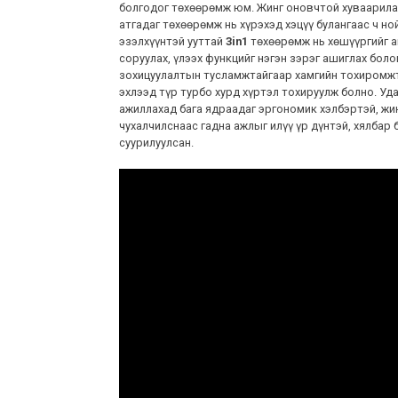
болгодог төхөөрөмж юм. Жинг оновчтой хуваарила
атгадаг төхөөрөмж нь хүрэхэд хэцүү булангаас ч но
эзэлхүүнтэй ууттай
3in1
төхөөрөмж нь хөшүүргийг а
соруулах, үлээх функцийг нэгэн зэрэг ашиглах бол
зохицуулалтын тусламжтайгаар хамгийн тохиромж
эхлээд түр турбо хурд хүртэл тохируулж болно. Уд
ажиллахад бага ядраадаг эргономик хэлбэртэй, жи
чухалчилснаас гадна ажлыг илүү үр дүнтэй, хялбар 
суурилуулсан.