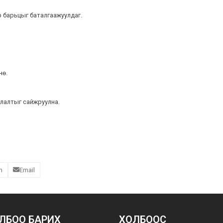
 барьцыг баталгаажуулдаг.
нө.
глалтыг сайжруулна.
n
Email
ЛБОО БАРИХ
ХОЛБООС