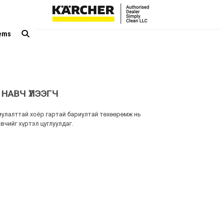
tems
 НАВЧ ҮЛЭЭГЧ
улалттай хоёр гартай бариултай төхөөрөмж нь
вчийг хүртэл цуглуулдаг.