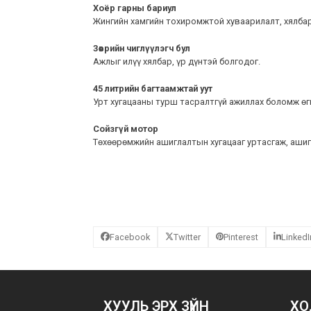
Хоёр гарны бариул
Жингийн хамгийн тохиромжтой хуваарилалт, хялбар
Зөөврийн чиглүүлэгч бул
Ажлыг илүү хялбар, үр дүнтэй болгодог.
45 литрийн багтаамжтай уут
Урт хугацааны турш тасралтгүй ажиллах боломж өг
Сойзгүй мотор
Төхөөрөмжийн ашиглалтын хугацааг уртасгаж, аши
Facebook
Twitter
Pinterest
LinkedI
ХУУЛЬ ЭРХ ЗҮЙН
ХО