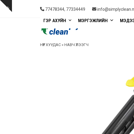
Skip
to
Show
77478344, 77334449
info@simplyclean.
content
notice
ГЭР АХУЙН
МЭРГЭЖЛИЙН
МЭДЭ
НҮҮР ХУУДАС
»
НАВЧ ҮЛЭЭГЧ