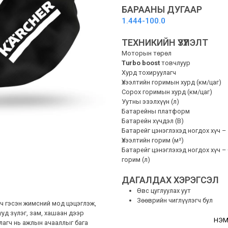
-
БАРААНЫ ДУГААР
НАВЧ
1.444-100.0
ҮЛЭЭГЧ
quantity
ТЕХНИКИЙН ҮЗҮҮЛЭЛТ
Моторын төрөл
Turbo boost
товчлуур
Хурд тохируулагч
Үлээлтийн горимын хурд (км/цаг)
Сорох горимын хурд (км/цаг)
Уутны эзэлхүүн (л)
Батарейны платформ
Батарейн хүчдэл (В)
Батарейг цэнэглэхэд ногдох хүч –
Үлээлтийн горим (м²)
Батарейг цэнэглэхэд ногдох хүч –
горим (л)
ДАГАЛДАХ ХЭРЭГСЭЛ
Өвс цуглуулах уут
Зөөврийн чиглүүлэгч бул
 ч гэсэн жимсний мод цэцэглэж,
уд зүлэг, зам, хашаан дээр
НЭМ
лагч нь ажлын ачааллыг бага