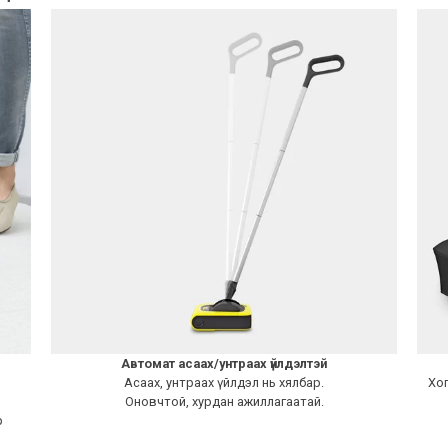
Автомат асаах/унтраах үйлдэлтэй
Асаах, унтраах үйлдэл нь хялбар.
Хог
Оновчтой, хурдан ажиллагаатай.
р