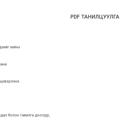
PDF ТАНИЛЦУУЛГА
длийг хийнэ
лана
 цэвэрлэнэ.
ндал болон тавилга доогуур,