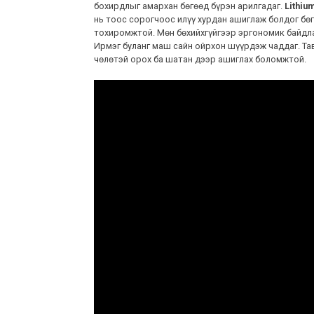
бохирдлыг амархан бөгөөд бүрэн арилгадаг.
Lithiu
нь тоос сорогчоос илүү хурдан ашиглаж болдог бө
тохиромжтой. Мөн бөхийхгүйгээр эргономик байдл
Ирмэг буланг маш сайн ойрхон шүүрдэж чаддаг. Та
чөлөтэй орох ба шатан дээр ашиглах боломжтой.