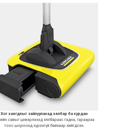
Хог хаягдлыг зайлуулахад хялбар ба хурдан
ийн савыг цэвэрлэхэд хялбараас гадна, гараараа
тоос шороонд хүрэхгүй байхаар хийгдсэн.