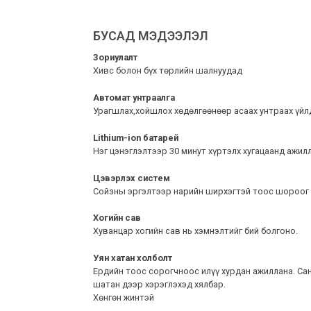
БУСАД МЭДЭЭЛЭЛ
Зориулалт
Хивс болон бүх төрлийн шалнуудад
Автомат унтраалга
Урагшлах,хойшлох хөдөлгөөнөөр асаах унтраах үйл
Lithium-ion батарей
Нэг цэнэглэлтээр 30 минут хүртэлх хугацаанд ажил
Цэвэрлэх систем
Сойзны эргэлтээр нарийн ширхэгтэй тоос шороог
Хогийн сав
Хуванцар хогийн сав нь хэмнэлтийг бий болгоно.
Уян хатан холболт
Ердийн тоос сорогчноос илүү хурдан ажиллана. Са
шатан дээр хэрэглэхэд хялбар.
Хөнгөн жинтэй