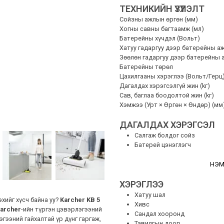
ТЕХНИКИЙН ҮЗҮҮЛЭЛТ
Сойзны ажлын өргөн (мм)
Хогны савны багтаамж (мл)
Батерейны хүчдэл (Вольт)
Хатуу гадаргуу дээр батерейны аж
Зөөлөн гадаргуу дээр батерейны а
Батерейны төрөл
Цахилгааны хэрэглээ (Вольт/Герц
Дагалдах хэрэгсэлгүй жин (kг)
Сав, баглаа боодолтой жин (kг)
Хэмжээ (Урт × Өргөн × Өндөр) (мм
ДАГАЛДАХ ХЭРЭГСЭЛ
Салгаж болдог сойз
Батерей цэнэглэгч
НЭМ
ХЭРЭГЛЭЭ
Хатуу шал
хийг хүсч байна уу?
Karcher KB 5
Хивс
archer
-ийн түргэн цэвэрлэгээний
Сандал хооронд
гээний гайхалтай үр дүнг гаргаж,
Тавилгын доор