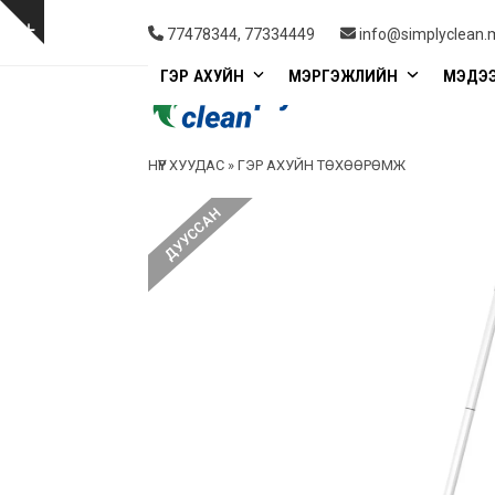
Skip
to
Show
77478344, 77334449
info@simplyclean.
content
notice
ГЭР АХУЙН
МЭРГЭЖЛИЙН
МЭДЭ
НҮҮР ХУУДАС
»
ГЭР АХУЙН ТӨХӨӨРӨМЖ
ДУУССАН