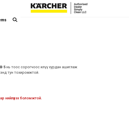
tems
B 5
нь тоос сорогчоос илүү хурдан ашиглаж
ээнд тун тохиромжтой.
ар нийлүүлэх боломжтой.