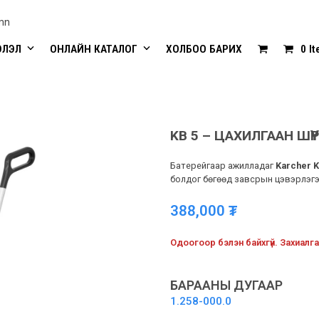
mn
ЭЛЭЛ
ОНЛАЙН КАТАЛОГ
ХОЛБОО БАРИХ
0 I
KB 5 – ЦАХИЛГААН ШҮҮР
Батерейгаар ажилладаг
Karcher
K
болдог бөгөөд завсрын цэвэрлэг
388,000
₮
Одоогоор бэлэн байхгүй. Захиалга
БАРААНЫ ДУГААР
1.258-000.0