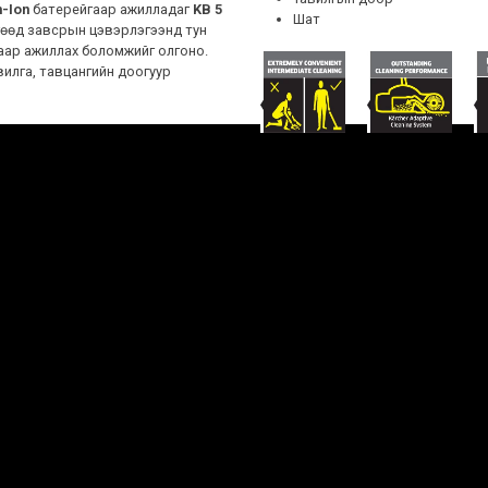
m-Ion
батерейгаар ажилладаг
KB 5
Шат
гөөд завсрын цэвэрлэгээнд тун
аар ажиллах боломжийг олгоно.
вилга, тавцангийн доогуур