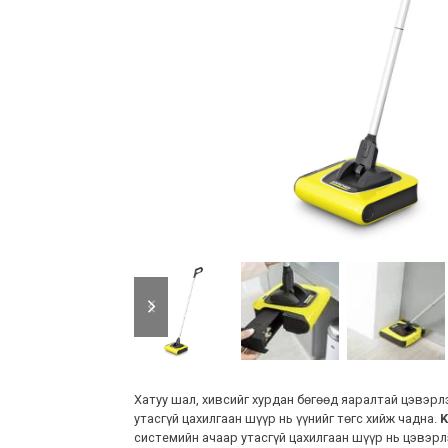
previous
next
slide
slide
Хатуу шал, хивсийг хурдан бөгөөд яаралтай цэвэрлэ
утасгүй цахилгаан шүүр нь үүнийг төгс хийж чадна.
K
системийн ачаар утасгүй цахилгаан шүүр нь цэвэрлэ