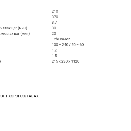
210
370
3,7
иллах цаг (мин)
30
жиллах цаг (мин)
20
Lithium-ion
)
100 – 240 / 50 – 60
1.2
1.5
)
215 x 230 x 1120
ЭЛТ ХЭРЭГСЭЛ АВАХ