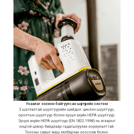
Ухаалаг зохион байгуулсан шүүлтүүрийн систем
3 шатлалтай шүүлтүүрийн шийдэл: циклон шүүлтүүр,
оролтын шүүлтүүр болон эрүүл ахуйн HEPA шүүлтүүр.
Эрүүл ахуйн HEPA шүүлтүүр (EN 1822:1998) нь агаарыг
онцгой цэвэр байдлаар гадагшлуулах зориулалттай.
Тоосны савыг маш хялбархан хоосолж болно.