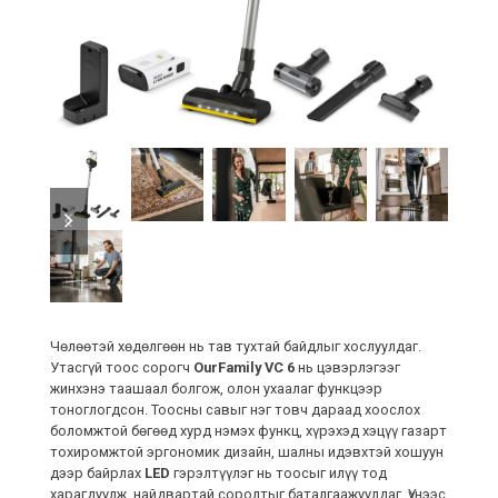
previous
next
slide
slide
Чөлөөтэй хөдөлгөөн нь тав тухтай байдлыг хослуулдаг.
Утасгүй тоос сорогч
OurFamily VC 6
нь цэвэрлэгээг
жинхэнэ таашаал болгож, олон ухаалаг функцээр
тоноглогдсон. Тоосны савыг нэг товч дараад хоослох
боломжтой бөгөөд хурд нэмэх функц, хүрэхэд хэцүү газарт
тохиромжтой эргономик дизайн, шалны идэвхтэй хошуун
дээр байрлах
LED
гэрэлтүүлэг нь тоосыг илүү тод
харагдуулж, найдвартай соролтыг баталгаажуулдаг. Үүнээс