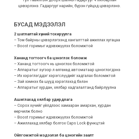
цэвэрлэнэ. Гадаргууг нарийн, бүрэн гүйцэд цэвэрлэнэ.
БУСАД МЭДЭЭЛЭЛ
2 шатлалтай хүчний тохируулга
– Том байрны цэвэрлэгээнд хангалттай ажиллах хугацаа
– Boost горимыг идэвхжүүлэх боломжтой
Хананд тогтоогч ба цэнэглэх боломж
– Хананд тогтоогч нь цэнэглэх боломжтой
– Аппаратыг зүгээр л өлгөхөд автоматаар цэнэглэгдэнэ
– Их хэрэглэгддэг хэрэгслүүдийг хадгалах боломжтой
– Зай хэмнэх ба шууд хэрэглэхэд бэлэн
– Аппаратыг хурдан, хялбар хадгалалтанд байрлуулна
Ашиглахад хялбар удирдлага
– Сорох хүчийг үйлдлээс хамааран амархан, хурдан
өөрчилж болно
– Boost горимыг идэвхжүүлэх боломжтой
– Ажиллахад хялбар болгох Caps Lock функцтэй
Ойлгомжтой мэдээлэл ба цэнэгийн заалт