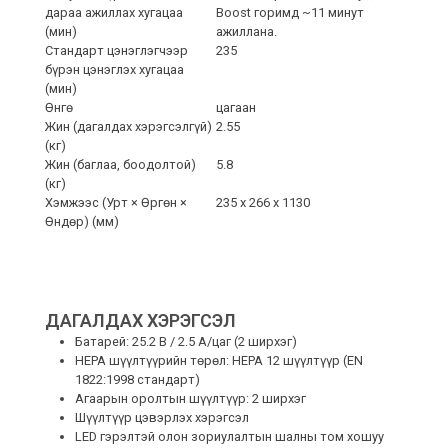
дараа ажиллах хугацаа
Boost горимд ~11 минут
(мин)
ажиллана.
Стандарт цэнэглэгчээр
235
бүрэн цэнэглэх хугацаа
(мин)
Өнгө
цагаан
Жин (дагалдах хэрэгсэлгүй)
2.55
(кг)
Жин (баглаа, боодолтой)
5.8
(кг)
Хэмжээс (Урт × Өргөн ×
235 x 266 x 1130
Өндөр) (мм)
ДАГАЛДАХ ХЭРЭГСЭЛ
Батарей: 25.2 В / 2.5 А/цаг (2 ширхэг)
HEPA шүүлтүүрийн төрөл: HEPA 12 шүүлтүүр (EN
1822:1998 стандарт)
Агаарын оролтын шүүлтүүр: 2 ширхэг
Шүүлтүүр цэвэрлэх хэрэгсэл
LED гэрэлтэй олон зориулалтын шалны том хошуу