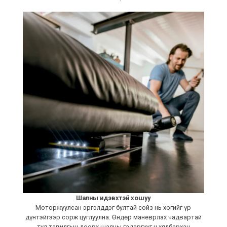
Шалны идэвхтэй хошуу
Моторжуулсан эргэлддэг бултай сойз нь хогийг үр
дүнтэйгээр сорж цуглуулна. Өндөр маневрлах чадвартай
тул тавилгын доорх шалны гадаргууг ч хялбархан