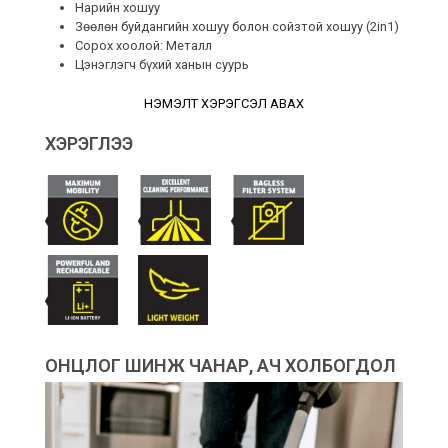
Нарийн хошуу
Зөөлөн буйдангийн хошуу болон сойзтой хошуу (2in1)
Сорох хоолой: Металл
Цэнэглэгч бүхий ханын суурь
НЭМЭЛТ ХЭРЭГСЭЛ АВАХ
ХЭРЭГЛЭЭ
ОНЦЛОГ ШИНЖ ЧАНАР, АЧ ХОЛБОГДОЛ