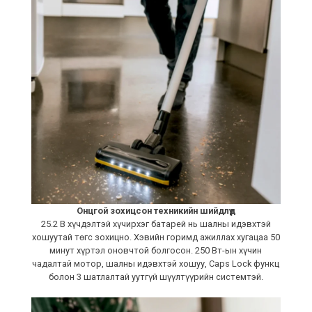
Онцгой зохицсон техникийн шийдлүүд
25.2 В хүчдэлтэй хүчирхэг батарей нь шалны идэвхтэй
хошуутай төгс зохицно. Хэвийн горимд ажиллах хугацаа 50
минут хүртэл оновчтой болгосон. 250 Вт-ын хүчин
чадалтай мотор, шалны идэвхтэй хошуу, Caps Lock функц
болон 3 шатлалтай уутгүй шүүлтүүрийн системтэй.