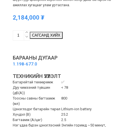
ажиллах хугацааг улам уртасгана.
2,184,000
₮
VC
САГСАНД ХИЙХ
6
Cordless
ourFamily
Battery
БАРААНЫ ДУГААР
Plus
1.198-677.0
-
Гар
ТЕХНИКИЙН ҮЗҮҮЛЭЛТ
тоос
сорогч
Батарейтай төхөөрөмж
✅
quantity
Дуу чимээний түвшин
< 78
(дБ(А))
Тоосны савны багтаамж
800
(мл)
Цэнэглэдэг батарейн төрөл
Lithium-ion battery
Хүчдэл (В)
25.2
Багтаамж (А/цаг)
2.5
Нэг удаа бүрэн цэнэглэсний
Энгийн горимд ~50 минут,