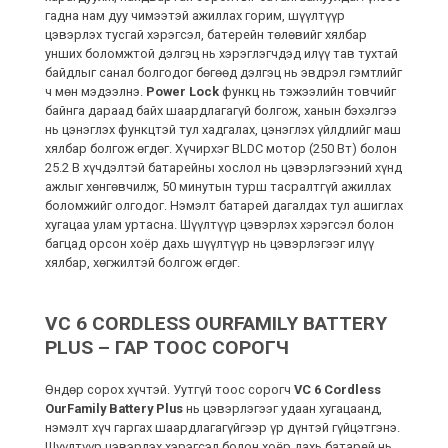
гадна нам дуу чимээтэй ажиллах горим, шүүлтүүр
цэвэрлэх тусгай хэрэгсэл, батерейн төлөвийг хялбар
унших боломжтой дэлгэц нь хэрэглэгчдэд илүү тав тухтай
байдлыг санал болгодог бөгөөд дэлгэц нь эвдрэл гэмтлийг
ч мөн мэдээлнэ.
Power Lock
функц нь тэжээлийн товчийг
байнга дараад байх шаардлагагүй болгож, ханын бэхэлгээ
нь цэнэглэх функцтэй тул хадгалах, цэнэглэх үйлдлийг маш
хялбар болгож өгдөг. Хүчирхэг BLDC мотор (250 Вт) болон
25.2 В хүчдэлтэй батарейны хослол нь цэвэрлэгээний хүнд
ажлыг хөнгөвчилж, 50 минутын турш тасралтгүй ажиллах
боломжийг олгодог. Нэмэлт батарей дагалдах тул ашиглах
хугацаа улам уртасна. Шүүлтүүр цэвэрлэх хэрэгсэл болон
багцад орсон хоёр дахь шүүлтүүр нь цэвэрлэгээг илүү
хялбар, хөгжилтэй болгож өгдөг.
VC 6 CORDLESS OURFAMILY BATTERY
PLUS – ГАР ТООС СОРОГЧ
Өндөр сорох хүчтэй. Уутгүй тоос сорогч
VC 6 Cordless
OurFamily Battery Plus
нь цэвэрлэгээг удаан хугацаанд,
нэмэлт хүч гаргах шаардлагагүйгээр үр дүнтэй гүйцэтгэнэ.
Шүүлтүүр цэвэрлэх хэрэгсэл болон хоёр дахь батарей нь