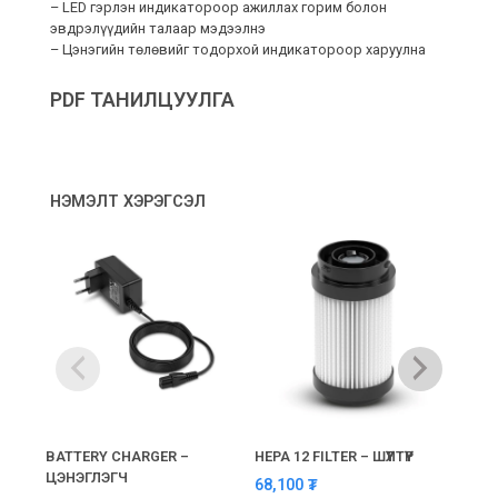
– LED гэрлэн индикатороор ажиллах горим болон
эвдрэлүүдийн талаар мэдээлнэ
– Цэнэгийн төлөвийг тодорхой индикатороор харуулна
PDF ТАНИЛЦУУЛГА
НЭМЭЛТ ХЭРЭГСЭЛ
BATTERY CHARGER –
HEPA 12 FILTER – ШҮҮЛТҮҮР
AIR 
ЦЭНЭГЛЭГЧ
ОРОЛ
68,100
₮