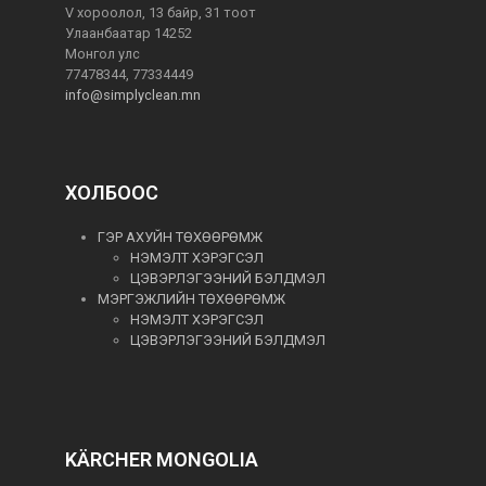
V хороолол, 13 байр, 31 тоот
Улаанбаатар 14252
Монгол улс
77478344, 77334449
info@simplyclean.mn
ХОЛБООС
ГЭР АХУЙН ТӨХӨӨРӨМЖ
НЭМЭЛТ ХЭРЭГСЭЛ
ЦЭВЭРЛЭГЭЭНИЙ БЭЛДМЭЛ
МЭРГЭЖЛИЙН ТӨХӨӨРӨМЖ
НЭМЭЛТ ХЭРЭГСЭЛ
ЦЭВЭРЛЭГЭЭНИЙ БЭЛДМЭЛ
KÄRCHER MONGOLIA