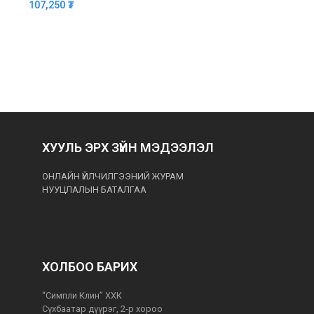
107,250
₮
53,
ХУУЛЬ ЭРХ ЗҮЙН МЭДЭЭЛЭЛ
ОНЛАЙН ҮЙЛЧИЛГЭЭНИЙ ЖУРАМ
НУУЦЛАЛЫН БАТАЛГАА
ХОЛБОО БАРИХ
“Симпли Клин” ХХК
Сүхбаатар дүүрэг, 2-р хороо