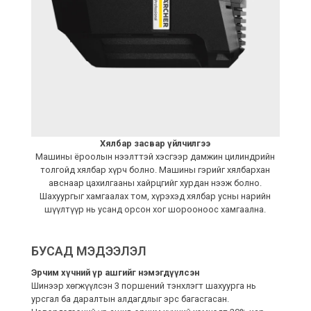
Хялбар засвар үйлчилгээ
Машины ёроолын нээлттэй хэсгээр дамжин цилиндрийн
толгойд хялбар хүрч болно. Машины гэрийг хялбархан
авснаар цахилгааны хайрцгийг хурдан нээж болно.
Шахуургыг хамгаалах том, хүрэхэд хялбар усны нарийн
шүүлтүүр нь усанд орсон хог шорооноос хамгаална.
БУСАД МЭДЭЭЛЭЛ
Эрчим хүчний үр ашгийг нэмэгдүүлсэн
Шинээр хөгжүүлсэн 3 поршений тэнхлэгт шахуурга нь
урсгал ба даралтын алдагдлыг эрс багасгасан.