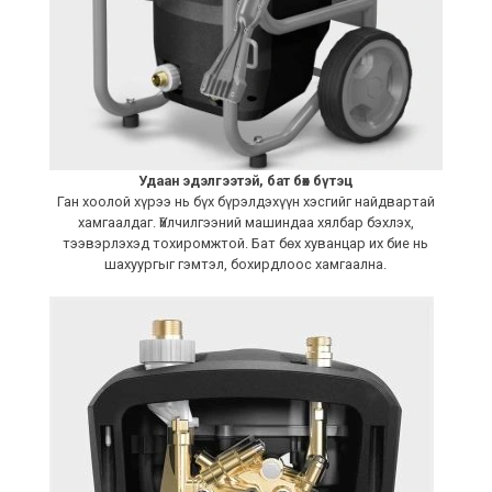
Удаан эдэлгээтэй, бат бөх бүтэц
Ган хоолой хүрээ нь бүх бүрэлдэхүүн хэсгийг найдвартай
хамгаалдаг. Үйлчилгээний машиндаа хялбар бэхлэх,
тээвэрлэхэд тохиромжтой. Бат бөх хуванцар их бие нь
шахуургыг гэмтэл, бохирдлоос хамгаална.