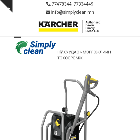
Skip
77478344, 77334449
to
Show
info@simplyclean.mn
content
notice
Open
Close
НҮҮР ХУУДАС
»
МЭРГЭЖЛИЙН
mobile
mobile
ТӨХӨӨРӨМЖ
menu
menu