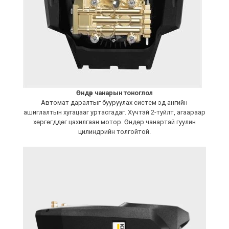
Өндөр чанарын тоноглол
Автомат даралтыг бууруулах систем эд ангийн
ашиглалтын хугацааг уртасгадаг. Хүчтэй 2-туйлт, агаараар
хөргөгддөг цахилгаан мотор. Өндөр чанартай гуулин
цилиндрийн толгойтой.