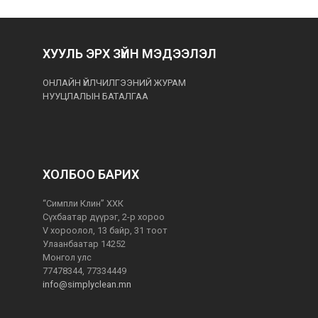
ХУУЛЬ ЭРХ ЗҮЙН МЭДЭЭЛЭЛ
ОНЛАЙН ҮЙЛЧИЛГЭЭНИЙ ЖУРАМ
НУУЦЛАЛЫН БАТАЛГАА
ХОЛБОО БАРИХ
“Симпли Клин” ХХК
Сүхбаатар дүүрэг, 2-р хороо
V хороолол, 13 байр, 31 тоот
Улаанбаатар 14252
Монгол улс
77478344, 77334449
info@simplyclean.mn