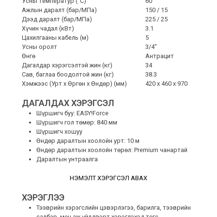
Усны температур (°C)
60
Ажлын даралт (бар/MПa)
150 / 15
Дээд даралт (бар/MПa)
225 / 25
Хүчин чадал (кВт)
3.1
Цахилгааны кабель (м)
5
Усны оролт
3/4″
Өнгө
Антрацит
Дагалдар хэрэгсэлтэй жин (кг)
34
Сав, баглаа боодолтой жин (кг)
38.3
Хэмжээс (Урт x Өргөн x Өндөр) (мм)
420 x 460 x 970
ДАГАЛДАХ ХЭРЭГСЭЛ
Шүршигч буу: EASY!Force
Шүршигч гол төмөр: 840 мм
Шүршигч хошуу
Өндөр даралтын хоолойн урт: 10 м
Өндөр даралтын хоолойн төрөл: Premium чанартай
Даралтын унтраалга
НЭМЭЛТ ХЭРЭГСЭЛ АВАХ
ХЭРЭГЛЭЭ
Тээврийн хэрэгслийн цэвэрлэгээ, барилга, тээврийн
салбар, мөн аж үйлдвэрт хэрэглэхэд төгс