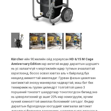
previous
next
slide
slide
Kärcher
-ийн 90 жилийн ойд зориулсан
HD 6/15 M Cage
Anniversary Edition
хар өнгөтэй өндөр даралтын шүршигч
нь ус халаагчгүй ч мэргэжлийн өдөр тутмын ачаалалтай
хэрэглээнд, босоо эсвэл хэвтээ аль ч байрлалд бүх
нөхцөлд амжилттай ажилладаг. Гурван фазын цахилгаан
хангамжтай энэхүү маневрлах чадвартай, маш бат бөх
төхөөрөмж нь гуулин цилиндрт толгойтой шинэ 3
поршений тэнхлэгт шахуургаар тоноглогдсон бөгөөд энэ
нь цэвэрлэгээний үр ашиг 20%-иар нэмэгдүүлж, эрчим
хүчний хэмнэлттэй ажиллах боломжийг олгодог. Өндөр
даралтын бүрэлдэхүүн хэсгүүдийг хамгаалах автомат
даралтыг бууруулах төхөөрөмж, шахуургыг урт хугацаанд