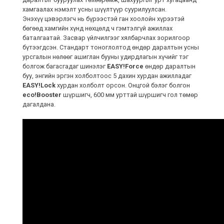
хамгаалах нэмэлт усны шүүлтүүр суурилуулсан.
Энэхүү цэвэрлэгч нь бүрээстэй ган хоолойн хүрээтэй
бөгөөд хамгийн хүнд нөхцөлд ч гэмтэлгүй ажиллах
баталгаатай. Засвар үйлчилгээг хялбарчлах зорилгоор
бүтээгдсэн. Стандарт тоноглолтод өндөр даралтын усны
урсгалын нөлөөг ашиглан бууны удирдлагын хүчийг тэг
болгож багасгадаг шинэлэг
EASY!Force
өндөр даралтын
буу, энгийн эргэн холболтоос 5 дахин хурдан ажилладаг
EASY!Lock
хурдан холболт орсон. Онцгой бэлэг болгон
eco!Booster
шүршигч, 600 мм урттай шүршигч гол төмөр
дагалдана.