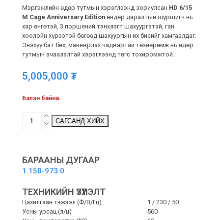
Мэргэжлийн өдөр тутмын хэрэглээнд зориулсан
HD 6/15
M Cage Anniversary Edition
өндөр даралтын шүршигч нь
хар өнгөтэй, 3 поршений тэнхлэгт шахуургатай, ган
хоолойн хүрээтэй бөгөөд шахуургын их биеийг хамгаалдаг.
Энэхүү бат бөх, маневрлах чадвартай төхөөрөмж нь өдөр
тутмын ачаалалтай хэрэглээнд төгс тохиромжтой.
5,005,000
₮
Бэлэн байна.
HD
САГСАНД ХИЙХ
6/15
M
Cage
Anniversary
БАРААНЫ ДУГААР
Edition
1.150-973.0
-
ӨНДӨР
ТЕХНИКИЙН ҮЗҮҮЛЭЛТ
ДАРАЛТЫН
ШҮРШИГЧ
Цахилгаан тэжээл (Ф/В/
Гц
)
1 / 230 / 50
quantity
Усны урсац (л/ц)
560