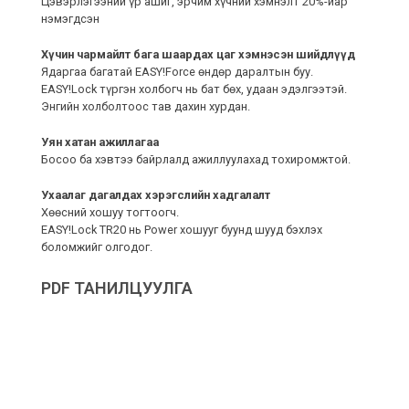
Цэвэрлэгээний үр ашиг, эрчим хүчний хэмнэлт 20%-иар
нэмэгдсэн
Хүчин чармайлт бага шаардах цаг хэмнэсэн шийдлүүд
Ядаргаа багатай EASY!Force өндөр даралтын буу.
EASY!Lock түргэн холбогч нь бат бөх, удаан эдэлгээтэй.
Энгийн холболтоос тав дахин хурдан.
Уян хатан ажиллагаа
Босоо ба хэвтээ байрлалд ажиллуулахад тохиромжтой.
Ухаалаг дагалдах хэрэгслийн хадгалалт
Хөөсний хошуу тогтоогч.
EASY!Lock TR20 нь Power хошууг буунд шууд бэхлэх
боломжийг олгодог.
PDF ТАНИЛЦУУЛГА