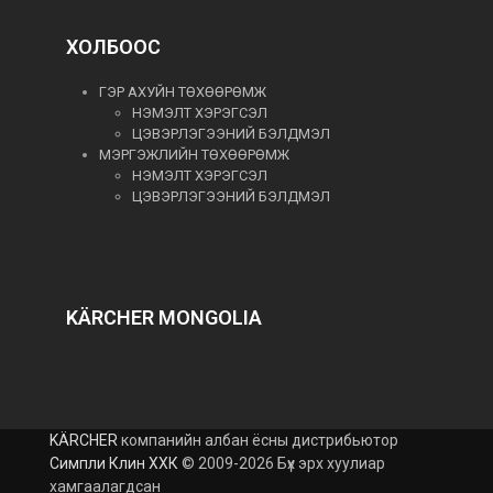
ХОЛБООС
ГЭР АХУЙН ТӨХӨӨРӨМЖ
НЭМЭЛТ ХЭРЭГСЭЛ
ЦЭВЭРЛЭГЭЭНИЙ БЭЛДМЭЛ
МЭРГЭЖЛИЙН ТӨХӨӨРӨМЖ
НЭМЭЛТ ХЭРЭГСЭЛ
ЦЭВЭРЛЭГЭЭНИЙ БЭЛДМЭЛ
KÄRCHER MONGOLIA
KÄRCHER
компанийн албан ёсны дистрибьютор
Симпли Клин ХХК
© 2009-2026 Бүх эрх хуулиар
хамгаалагдсан