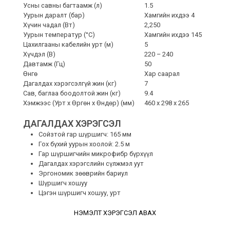
Усны савны багтаамж (л)
1.5
Уурын даралт (бар)
Хамгийн ихдээ 4
Хүчин чадал (Вт)
2,250
Уурын температур (°C)
Хамгийн ихдээ 145
Цахилгааны кабелийн урт (м)
5
Хүчдэл (В)
220 – 240
Давтамж (
Гц
)
50
Өнгө
Хар саарал
Дагалдах хэрэгсэлгүй жин (кг)
7
Сав, баглаа боодолтой жин (кг)
9.4
Хэмжээс (Урт x Өргөн x Өндөр) (мм)
460 x 298 x 265
ДАГАЛДАХ ХЭРЭГСЭЛ
Сойзтой гар шүршигч: 165 мм
Гох бүхий уурын хоолой: 2.5 м
Гар шүршигчийн микрофибр бүрхүүл
Дагалдах хэрэгслийн сүлжмэл уут
Эргономик зөөврийн бариул
Шүршигч хошуу
Цэгэн шүршигч хошуу, урт
НЭМЭЛТ ХЭРЭГСЭЛ АВАХ