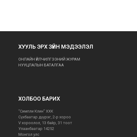
ХУУЛЬ ЭРХ ЗҮЙН МЭДЭЭЛЭЛ
ОНЛАЙН ҮЙЛЧИЛГЭЭНИЙ ЖУРАМ
НУУЦЛАЛЫН БАТАЛГАА
ХОЛБОО БАРИХ
“Симпли Клин” ХХК
Сүхбаатар дүүрэг, 2-р хороо
V хороолол, 13 байр, 31 тоот
Улаанбаатар 14252
Монгол улс