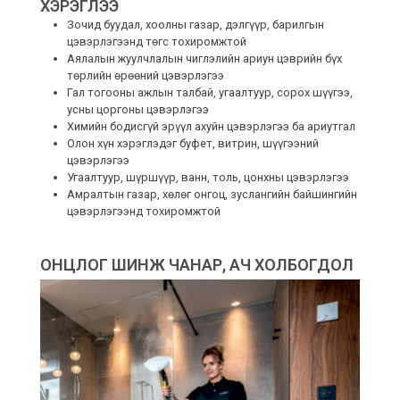
ХЭРЭГЛЭЭ
Зочид буудал, хоолны газар, дэлгүүр, барилгын
цэвэрлэгээнд төгс тохиромжтой
Аялалын жуулчлалын чиглэлийн ариун цэврийн бүх
төрлийн өрөөний цэвэрлэгээ
Гал тогооны ажлын талбай, угаалтуур, сорох шүүгээ,
усны цоргоны цэвэрлэгээ
Химийн бодисгүй эрүүл ахуйн цэвэрлэгээ ба ариутгал
Олон хүн хэрэглэдэг буфет, витрин, шүүгээний
цэвэрлэгээ
Угаалтуур, шүршүүр, ванн, толь, цонхны цэвэрлэгээ
Амралтын газар, хөлөг онгоц, зуслангийн байшингийн
цэвэрлэгээнд тохиромжтой
ОНЦЛОГ ШИНЖ ЧАНАР, АЧ ХОЛБОГДОЛ