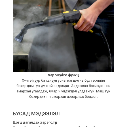
VapoHydro функц
Хүчтэй уур ба халуун усны нэгдэл нь бүх төрлийн
бохирдлыг үр дүнтэй задалдаг. Задарсан бохирдол нь
амархан угаагдаж, ямар ч үлдэгдэл үлдээхгүй. Маш гүн
бохирдлыг ч амархан цэвэрлэж болдог.
БУСАД МЭДЭЭЛЭЛ
Цогц дагалдах хэрэгслүүд