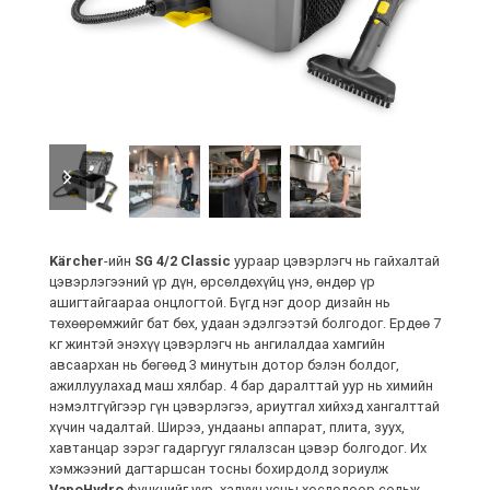
previous
next
slide
slide
Kärcher
-ийн
SG 4/2 Classic
уураар цэвэрлэгч нь гайхалтай
цэвэрлэгээний үр дүн, өрсөлдөхүйц үнэ, өндөр үр
ашигтайгаараа онцлогтой. Бүгд нэг доор дизайн нь
төхөөрөмжийг бат бөх, удаан эдэлгээтэй болгодог. Ердөө 7
кг жинтэй энэхүү цэвэрлэгч нь ангилалдаа хамгийн
авсаархан нь бөгөөд 3 минутын дотор бэлэн болдог,
ажиллуулахад маш хялбар. 4 бар даралттай уур нь химийн
нэмэлтгүйгээр гүн цэвэрлэгээ, ариутгал хийхэд хангалттай
хүчин чадалтай. Ширээ, ундааны аппарат, плита, зуух,
хавтанцар зэрэг гадаргууг гялалзсан цэвэр болгодог. Их
хэмжээний дагтаршсан тосны бохирдолд зориулж
VapoHydro
функцийг уур, халуун усны хослолоор сольж