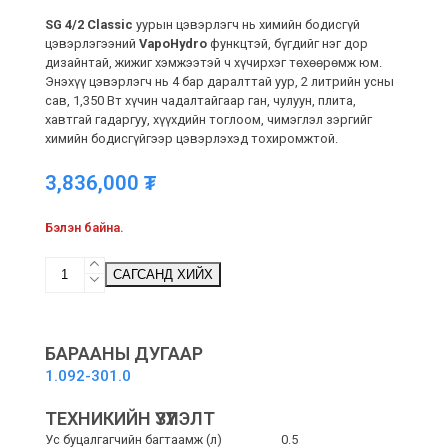
SG 4/2 Classic
уурын цэвэрлэгч нь химийн бодисгүй
цэвэрлэгээний
VapoHydro
функцтэй, бүгдийг нэг дор
дизайнтай, жижиг хэмжээтэй ч хүчирхэг төхөөрөмж юм.
Энэхүү цэвэрлэгч нь 4 бар даралттай уур, 2 литрийн усны
сав, 1,350 Вт хүчин чадалтайгаар ган, чулуун, плита,
хавтгай гадаргуу, хүүхдийн тоглоом, чимэглэл зэргийг
химийн бодисгүйгээр цэвэрлэхэд тохиромжтой.
3,836,000
₮
Бэлэн байна.
SG
САГСАНД ХИЙХ
4/2
Classic
-
УУРААР
БАРААНЫ ДУГААР
ЦЭВЭРЛЭГЧ
1.092-301.0
quantity
ТЕХНИКИЙН ҮЗҮҮЛЭЛТ
Ус буцалгагчийн багтаамж (л)
0.5