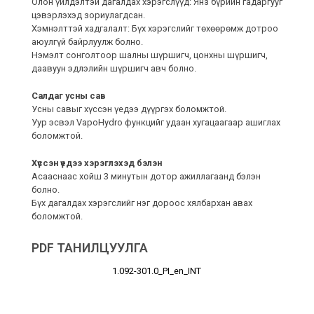
Олон үйлдэлтэй дагалдах хэрэгслүүд: Янз бүрийн гадаргууг
цэвэрлэхэд зориулагдсан.
Хэмнэлттэй хадгалалт: Бүх хэрэгслийг төхөөрөмж дотроо
аюулгүй байрлуулж болно.
Нэмэлт сонголтоор шалны шүршигч, цонхны шүршигч,
даавуун эдлэлийн шүршигч авч болно.
Салдаг усны сав
Усны савыг хүссэн үедээ дүүргэх боломжтой.
Уур эсвэл VapoHydro функцийг удаан хугацаагаар ашиглах
боломжтой.
Хүссэн үедээ хэрэглэхэд бэлэн
Асааснаас хойш 3 минутын дотор ажиллагаанд бэлэн
болно.
Бүх дагалдах хэрэгслийг нэг дороос хялбархан авах
боломжтой.
PDF ТАНИЛЦУУЛГА
1.092-301.0_PI_en_INT