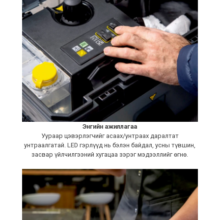
Энгийн ажиллагаа
Уураар цэвэрлэгчийг асаах/унтраах даралтат
унтраалгатай. LED гэрлүүд нь бэлэн байдал, усны түвшин,
засвар үйлчилгээний хугацаа зэрэг мэдээллийг өгнө.