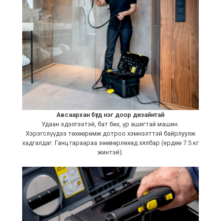
Авсаархан бүгд нэг доор дизайнтай
Удаан эдэлгээтэй, бат бөх, үр ашигтай машин.
Хэрэгслүүдээ төхөөрөмж дотроо хэмнэлттэй байрлуулж
хадгалдаг. Ганц гараараа зөөвөрлөхөд хялбар (ердөө 7.5 кг
жинтэй).