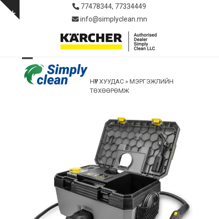
Skip
77478344, 77334449
to
Show
info@simplyclean.mn
content
notice
Open
Close
НҮҮР ХУУДАС
»
МЭРГЭЖЛИЙН
mobile
mobile
ТӨХӨӨРӨМЖ
menu
menu