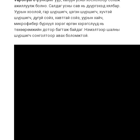
ажиллуулж болно. Салдаг усны сав нь дүүргэхэд хялбар.
Уурын хоолой, гар шүршигч, цэгэн шүршигч, хүчтэй
шүршигч, дугуй сойз, хавтгай сойз, уурын хайч,
микрофибер бүрхүүл зэрэг өргөн хэрэгслүүд нь
төхөөрөмжийн дотор багтаж байдаг. Нэмэлтээр шалны
шүршигч сонголтоор авах боломжтой.