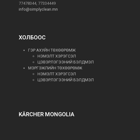
77478344, 77334449
info@simplyclean.mn
ХОЛБООС
ГЭР АХУЙН ТӨХӨӨРӨМЖ
НЭМЭЛТ ХЭРЭГСЭЛ
ЦЭВЭРЛЭГЭЭНИЙ БЭЛДМЭЛ
МЭРГЭЖЛИЙН ТӨХӨӨРӨМЖ
НЭМЭЛТ ХЭРЭГСЭЛ
ЦЭВЭРЛЭГЭЭНИЙ БЭЛДМЭЛ
KÄRCHER MONGOLIA