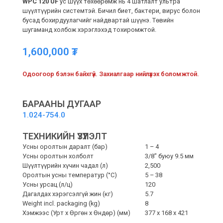
WPC 120 UF
ус шүүх төхөөрөмж нь 4 шатлалт ультра
шүүлтүүрийн системтэй. Бичил биет, бактери, вирус болон
бусад бохирдуулагчийг найдвартай шүүнэ. Төвийн
шугаманд холбож хэрэглэхэд тохиромжтой.
1,600,000
₮
Одоогоор бэлэн байхгүй. Захиалгаар нийлүүлэх боломжтой.
БАРААНЫ ДУГААР
1.024-754.0
ТЕХНИКИЙН ҮЗҮҮЛЭЛТ
Усны оролтын даралт (бар)
1 – 4
Усны оролтын холболт
3/8″ буюу 9.5 мм
Шүүлтүүрийн хүчин чадал (л)
2,500
Оролтын усны температур (°C)
5 – 38
Усны урсац (л/ц)
120
Дагалдах хэрэгсэлгүй жин (кг)
5.7
Weight incl. packaging (kg)
8
Хэмжээс (Урт x Өргөн x Өндөр) (мм)
377 x 168 x 421