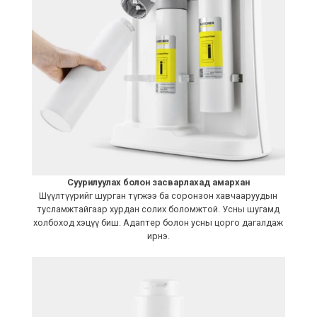
Суурилуулах болон засварлахад амархан
Шүүлтүүрийг шурган түгжээ ба соронзон хавчааруудын
тусламжтайгаар хурдан солих боломжтой. Усны шугамд
холбоход хэцүү биш. Адаптер болон усны цорго дагалдаж
ирнэ.