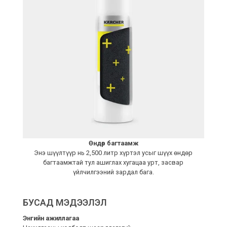
Өндөр багтаамж
Энэ шүүлтүүр нь 2,500 литр хүртэл усыг шүүх өндөр
багтаамжтай тул ашиглах хугацаа урт, засвар
үйлчилгээний зардал бага.
БУСАД МЭДЭЭЛЭЛ
Энгийн ажиллагаа