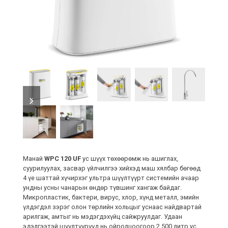
previous
next
slide
slide
Манай
WPC 120 UF
ус шүүх төхөөрөмж нь ашиглах,
суурилуулах, засвар үйлчилгээ хийхэд маш хялбар бөгөөд
4 үе шаттай хүчирхэг ультра шүүлтүүрт системийн ачаар
ундны усны чанарын өндөр түвшинг хангаж байдаг.
Микропластик, бактери, вирус, хлор, хүнд металл, эмийн
үлдэгдэл зэрэг олон төрлийн хольцыг уснаас найдвартай
арилгаж, амтыг нь мэдэгдэхүйц сайжруулдаг. Удаан
эдэлгээтэй шүүлтүүрүүд нь ойролцоогоор 2,500 литр ус