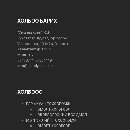
ХОЛБОО БАРИХ
“Симпли Клин” ХХК
Сүхбаатар дүүрэг, 2-р хороо
V хороолол, 13 байр, 31 тоот
Улаанбаатар 14252
Монгол улс
77478344, 77334449
info@simplyclean.mn
ХОЛБООС
ГЭР АХУЙН ТӨХӨӨРӨМЖ
НЭМЭЛТ ХЭРЭГСЭЛ
ЦЭВЭРЛЭГЭЭНИЙ БЭЛДМЭЛ
МЭРГЭЖЛИЙН ТӨХӨӨРӨМЖ
НЭМЭЛТ ХЭРЭГСЭЛ