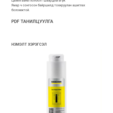
Цахилгааны холболт шаардлагагүй.
Ямар ч сонгосон байршилд тохируулан ашиглах
боломжтой.
PDF ТАНИЛЦУУЛГА
НЭМЭЛТ ХЭРЭГСЭЛ