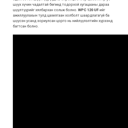
шүүх хүчин чадалтай бөгөөд тодорхой хугацааны дараа
шүүлтүүрийг хялбархан сольж болно.
WPC 120 UF
-ийг
ажиллуулахын тулд цахилгаан холболт шаардлагагүй ба
шүүсэн усанд зориулсан цорго нь нийлүүлэлтийн хүрээнд
багтсан болно.