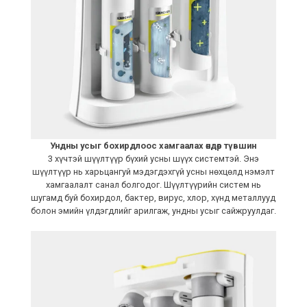
Ундны усыг бохирдлоос хамгаалах өндөр түвшин
3 хүчтэй шүүлтүүр бүхий усны шүүх системтэй. Энэ
шүүлтүүр нь харьцангуй мэдэгдэхгүй усны нөхцөлд нэмэлт
хамгаалалт санал болгодог. Шүүлтүүрийн систем нь
шугамд буй бохирдол, бактер, вирус, хлор, хүнд металлууд
болон эмийн үлдэгдлийг арилгаж, ундны усыг сайжруулдаг.