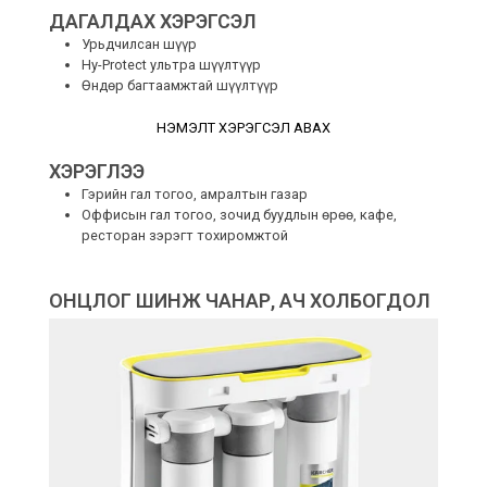
ДАГАЛДАХ ХЭРЭГСЭЛ
Урьдчилсан шүүр
Hy-Protect ультра шүүлтүүр
Өндөр багтаамжтай шүүлтүүр
НЭМЭЛТ ХЭРЭГСЭЛ АВАХ
ХЭРЭГЛЭЭ
Гэрийн гал тогоо, амралтын газар
Оффисын гал тогоо, зочид буудлын өрөө, кафе,
ресторан зэрэгт тохиромжтой
ОНЦЛОГ ШИНЖ ЧАНАР, АЧ ХОЛБОГДОЛ