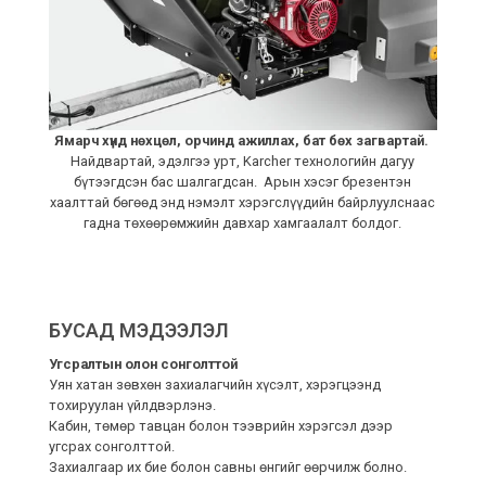
Ямарч хүнд нөхцөл, орчинд ажиллах, бат бөх загвартай.
Найдвартай, эдэлгээ урт, Karcher технологийн дагуу
бүтээгдсэн бас шалгагдсан. Арын хэсэг брезентэн
хаалттай бөгөөд энд нэмэлт хэрэгслүүдийн байрлуулснаас
гадна төхөөрөмжийн давхар хамгаалалт болдог.
БУСАД МЭДЭЭЛЭЛ
Угсралтын олон сонголттой
Уян хатан зөвхөн захиалагчийн хүсэлт, хэрэгцээнд
тохируулан үйлдвэрлэнэ.
Кабин, төмөр тавцан болон тээврийн хэрэгсэл дээр
угсрах сонголттой.
Захиалгаар их бие болон савны өнгийг өөрчилж болно.