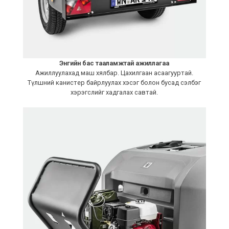
Энгийн бас тааламжтай ажиллагаа
Ажиллуулахад маш хялбар. Цахилгаан асаагууртай.
Түлшний канистер байрлуулах хэсэг болон бусад сэлбэг
хэрэгслийг хадгалах савтай.