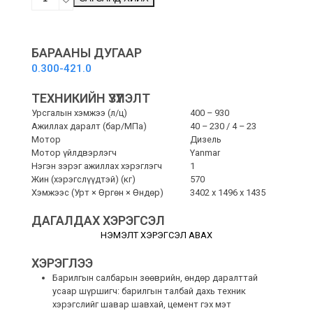
Trailer
Diesel
-
Чиргүүлэн
БАРААНЫ ДУГААР
өндөр
0.300-421.0
даралтын
шүршигч
ТЕХНИКИЙН ҮЗҮҮЛЭЛТ
quantity
Урсгалын хэмжээ (л/ц)
400 – 930
Ажиллах даралт (бар/МПа)
40 – 230 / 4 – 23
Мотор
Дизель
Мотор үйлдвэрлэгч
Yanmar
Нэгэн зэрэг ажиллах хэрэглэгч
1
Жин (хэрэгслүүдтэй) (кг)
570
Хэмжээс (Урт × Өргөн × Өндөр)
3402 x 1496 x 1435
ДАГАЛДАХ ХЭРЭГСЭЛ
НЭМЭЛТ ХЭРЭГСЭЛ АВАХ
ХЭРЭГЛЭЭ
Барилгын салбарын зөөврийн, өндөр даралттай
усаар шүршигч: барилгын талбай дахь техник
хэрэгслийг шавар шавхай, цемент гэх мэт