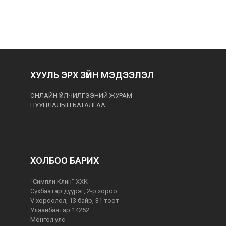
ХУУЛЬ ЭРХ ЗҮЙН МЭДЭЭЛЭЛ
ОНЛАЙН ҮЙЛЧИЛГЭЭНИЙ ЖУРАМ
НУУЦЛАЛЫН БАТАЛГАА
ХОЛБОО БАРИХ
“Симпли Клин” ХХК
Сүхбаатар дүүрэг, 2-р хороо
V хороолол, 13 байр, 31 тоот
Улаанбаатар 14252
Монгол улс