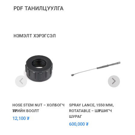
PDF ТАНИЛЦУУЛГА
НЭМЭЛТ ХЭРЭГСЭЛ
ДУ
HOSE STEM NUT – ХОЛБОГЧ
SPRAY LANCE, 1550 MM,
HIGH
ҮЗҮҮРИЙН БООЛТ
ROTATABLE – ШҮРШИГЧ
ӨНД
ШУРАГ
12,100
₮
1,01
600,000
₮