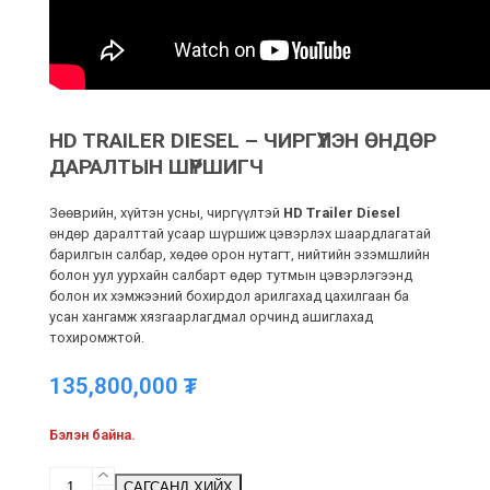
HD TRAILER DIESEL – ЧИРГҮҮЛЭН ӨНДӨР
ДАРАЛТЫН ШҮРШИГЧ
Зөөврийн, хүйтэн усны, чиргүүлтэй
HD Trailer Diesel
өндөр даралттай усаар шүршиж цэвэрлэх шаардлагатай
барилгын салбар, хөдөө орон нутагт, нийтийн эзэмшлийн
болон уул уурхайн салбарт өдөр тутмын цэвэрлэгээнд
болон их хэмжээний бохирдол арилгахад цахилгаан ба
усан хангамж хязгаарлагдмал орчинд ашиглахад
тохиромжтой.
135,800,000
₮
Бэлэн байна.
HD
САГСАНД ХИЙХ