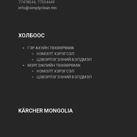
77478344, 77334449
info@simplyclean.mn
ХОЛБООС
ГЭР АХУЙН ТӨХӨӨРӨМЖ
НЭМЭЛТ ХЭРЭГСЭЛ
ЦЭВЭРЛЭГЭЭНИЙ БЭЛДМЭЛ
МЭРГЭЖЛИЙН ТӨХӨӨРӨМЖ
НЭМЭЛТ ХЭРЭГСЭЛ
ЦЭВЭРЛЭГЭЭНИЙ БЭЛДМЭЛ
KÄRCHER MONGOLIA