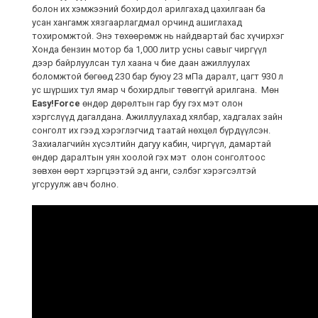
болон их хэмжээний бохирдол арилгахад цахилгаан ба
усан хангамж хязгаарлагдмал орчинд ашиглахад
тохиромжтой. Энэ төхөөрөмж нь найдвартай бас хүчирхэг
Хонда бензин мотор ба 1,000 литр усны савыг чиргүүл
дээр байрлуулсан тул хаана ч бие даан ажиллуулах
боломжтой бөгөөд 230 бар буюу 23 мПа даралт, цагт 930 л
ус шүрших тул ямар ч бохирдлыг төвөггүй арилгана. Мөн
Easy!Force
өндөр дөрөлтын гар буу гэх мэт олон
хэргслүүд дагалдана. Ажиллуулахад хялбар, хадгалах зайн
сонголт их гээд хэрэглэгчид таатай нөхцөл бүрдүүлсэн.
Захиалагчийн хүсэлтийн дагуу кабин, чиргүүл, дамартай
өндөр даралтын уян хоолой гэх мэт олон сонголтоос
зөвхөн өөрт хэргцээтэй эд анги, сэлбэг хэрэгсэлтэй
угсруулж авч болно.