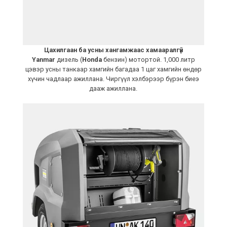
Цахилгаан ба усны хангамжаас хамааралгүй
Yanmar
дизель (
Honda
бензин) мотортой. 1,000 литр
цэвэр усны танкаар хамгийн багадаа 1 цаг хамгийн өндөр
хүчин чадлаар ажиллана. Чиргүүл хэлбэрээр бүрэн биеэ
дааж ажиллана.