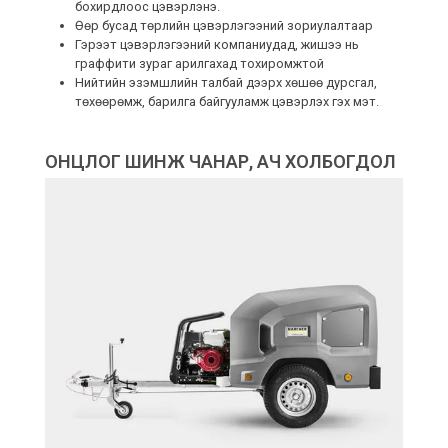
бохирдлоос цэвэрлэнэ.
Өөр бусад төрлийн цэвэрлэгээний зориулалтаар
Гэрээт цэвэрлэгээний компаниудад, жишээ нь
граффити зураг арилгахад тохиромжтой
Нийтийн эзэмшлийн талбай дээрх хөшөө дурсгал,
төхөөрөмж, барилга байгууламж цэвэрлэх гэх мэт.
ОНЦЛОГ ШИНЖ ЧАНАР, АЧ ХОЛБОГДОЛ