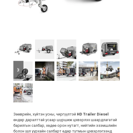
previous
next
slide
slide
Зөөврийн, хүйтэн усны, чиргүүлтэй
HD Trailer Diesel
өндөр даралттай усаар шүршиж цэвэрлэх шаардлагатай
барилгын салбар, хөдөө орон нутагт, нийтийн эзэмшлийн
болон уул уурхайн салбарт өдөр тутмын цэвэрлэгээнд