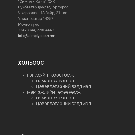
“Симпли Клин” ХХК
Сүхбаатар дүүрэг, 2-р хороо
V хороолол, 13 байр, 31 тоот
Улаанбаатар 14252
Монгол улс
77478344, 77334449
info@simplyclean.mn
ХОЛБООС
ГЭР АХУЙН ТӨХӨӨРӨМЖ
НЭМЭЛТ ХЭРЭГСЭЛ
ЦЭВЭРЛЭГЭЭНИЙ БЭЛДМЭЛ
МЭРГЭЖЛИЙН ТӨХӨӨРӨМЖ
НЭМЭЛТ ХЭРЭГСЭЛ
ЦЭВЭРЛЭГЭЭНИЙ БЭЛДМЭЛ