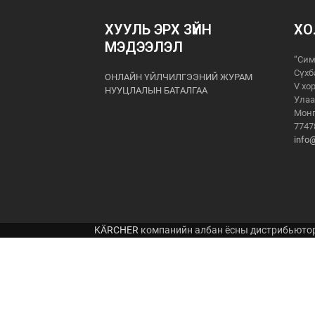
ХУУЛЬ ЭРХ ЗҮЙН
ХО
МЭДЭЭЛЭЛ
“Сим
Сүхб
ОНЛАЙН ҮЙЛЧИЛГЭЭНИЙ ЖУРАМ
V хо
НУУЦЛАЛЫН БАТАЛГАА
Улаа
Монг
7747
info
KÄRCHER
компанийн албан ёсны дистрибьюто