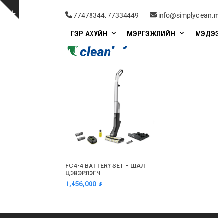
Skip
to
Show
77478344, 77334449
info@simplyclean.
content
notice
ГЭР АХУЙН
МЭРГЭЖЛИЙН
МЭДЭ
FC 4-4 BATTERY SET – ШАЛ
ЦЭВЭРЛЭГЧ
1,456,000
₮