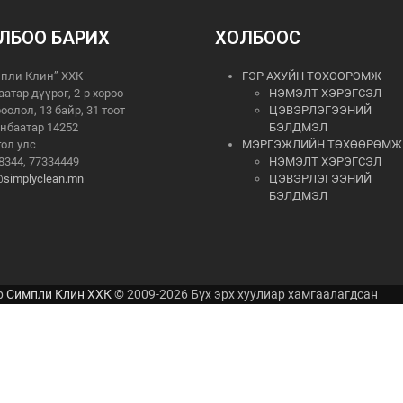
ЛБОО БАРИХ
ХОЛБООС
пли Клин” ХХК
ГЭР АХУЙН ТӨХӨӨРӨМЖ
аатар дүүрэг, 2-р хороо
НЭМЭЛТ ХЭРЭГСЭЛ
роолол, 13 байр, 31 тоот
ЦЭВЭРЛЭГЭЭНИЙ
нбаатар 14252
БЭЛДМЭЛ
ол улс
МЭРГЭЖЛИЙН ТӨХӨӨРӨМЖ
8344, 77334449
НЭМЭЛТ ХЭРЭГСЭЛ
@simplyclean.mn
ЦЭВЭРЛЭГЭЭНИЙ
БЭЛДМЭЛ
р
Симпли Клин ХХК
© 2009-2026 Бүх эрх хуулиар хамгаалагдсан