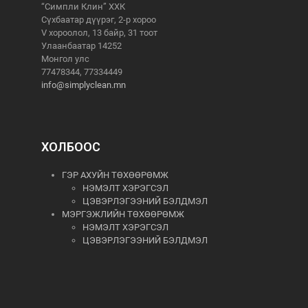
“Симпли Клин” ХХК
Сүхбаатар дүүрэг, 2-р хороо
V хороолол, 13 байр, 31 тоот
Улаанбаатар 14252
Монгол улс
77478344, 77334449
info@simplyclean.mn
ХОЛБООС
ГЭР АХУЙН ТӨХӨӨРӨМЖ
НЭМЭЛТ ХЭРЭГСЭЛ
ЦЭВЭРЛЭГЭЭНИЙ БЭЛДМЭЛ
МЭРГЭЖЛИЙН ТӨХӨӨРӨМЖ
НЭМЭЛТ ХЭРЭГСЭЛ
ЦЭВЭРЛЭГЭЭНИЙ БЭЛДМЭЛ