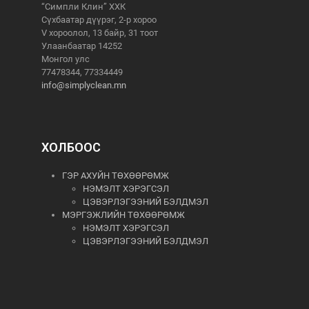
“Симпли Клин” ХХК
Сүхбаатар дүүрэг, 2-р хороо
V хороолол, 13 байр, 31 тоот
Улаанбаатар 14252
Монгол улс
77478344, 77334449
info@simplyclean.mn
ХОЛБООС
ГЭР АХУЙН ТӨХӨӨРӨМЖ
НЭМЭЛТ ХЭРЭГСЭЛ
ЦЭВЭРЛЭГЭЭНИЙ БЭЛДМЭЛ
МЭРГЭЖЛИЙН ТӨХӨӨРӨМЖ
НЭМЭЛТ ХЭРЭГСЭЛ
ЦЭВЭРЛЭГЭЭНИЙ БЭЛДМЭЛ