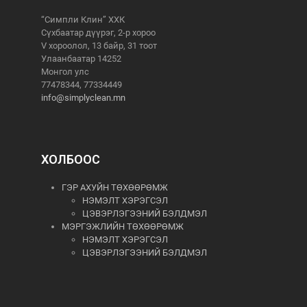
“Симпли Клин” ХХК
Сүхбаатар дүүрэг, 2-р хороо
V хороолол, 13 байр, 31 тоот
Улаанбаатар 14252
Монгол улс
77478344, 77334449
info@simplyclean.mn
ХОЛБООС
ГЭР АХУЙН ТӨХӨӨРӨМЖ
НЭМЭЛТ ХЭРЭГСЭЛ
ЦЭВЭРЛЭГЭЭНИЙ БЭЛДМЭЛ
МЭРГЭЖЛИЙН ТӨХӨӨРӨМЖ
НЭМЭЛТ ХЭРЭГСЭЛ
ЦЭВЭРЛЭГЭЭНИЙ БЭЛДМЭЛ