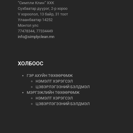
“Симпли Клин” ХХК
Сүхбаатар дүүрэг, 2-р хороо
V хороолол, 13 байр, 31 тоот
Улаанбаатар 14252
Монгол улс
77478344, 77334449
info@simplyclean.mn
ХОЛБООС
ГЭР АХУЙН ТӨХӨӨРӨМЖ
НЭМЭЛТ ХЭРЭГСЭЛ
ЦЭВЭРЛЭГЭЭНИЙ БЭЛДМЭЛ
МЭРГЭЖЛИЙН ТӨХӨӨРӨМЖ
НЭМЭЛТ ХЭРЭГСЭЛ
ЦЭВЭРЛЭГЭЭНИЙ БЭЛДМЭЛ