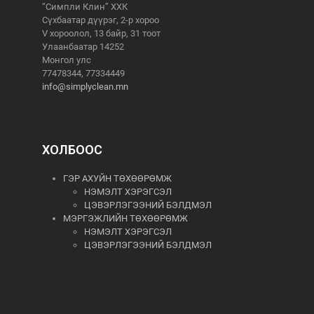
“Симпли Клин” ХХК
Сүхбаатар дүүрэг, 2-р хороо
V хороолол, 13 байр, 31 тоот
Улаанбаатар 14252
Монгол улс
77478344, 77334449
info@simplyclean.mn
ХОЛБООС
ГЭР АХУЙН ТӨХӨӨРӨМЖ
НЭМЭЛТ ХЭРЭГСЭЛ
ЦЭВЭРЛЭГЭЭНИЙ БЭЛДМЭЛ
МЭРГЭЖЛИЙН ТӨХӨӨРӨМЖ
НЭМЭЛТ ХЭРЭГСЭЛ
ЦЭВЭРЛЭГЭЭНИЙ БЭЛДМЭЛ