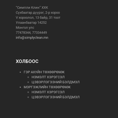
“Симпли Клин” ХХК
Сүхбаатар дүүрэг, 2-р хороо
V хороолол, 13 байр, 31 тоот
Улаанбаатар 14252
Монгол улс
77478344, 77334449
info@simplyclean.mn
ХОЛБООС
ГЭР АХУЙН ТӨХӨӨРӨМЖ
НЭМЭЛТ ХЭРЭГСЭЛ
ЦЭВЭРЛЭГЭЭНИЙ БЭЛДМЭЛ
МЭРГЭЖЛИЙН ТӨХӨӨРӨМЖ
НЭМЭЛТ ХЭРЭГСЭЛ
ЦЭВЭРЛЭГЭЭНИЙ БЭЛДМЭЛ