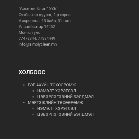
“Симпли Клин” ХХК
Сүхбаатар дүүрэг, 2-р хороо
V хороолол, 13 байр, 31 тоот
Улаанбаатар 14252
Монгол улс
77478344, 77334449
info@simplyclean.mn
ХОЛБООС
ГЭР АХУЙН ТӨХӨӨРӨМЖ
НЭМЭЛТ ХЭРЭГСЭЛ
ЦЭВЭРЛЭГЭЭНИЙ БЭЛДМЭЛ
МЭРГЭЖЛИЙН ТӨХӨӨРӨМЖ
НЭМЭЛТ ХЭРЭГСЭЛ
ЦЭВЭРЛЭГЭЭНИЙ БЭЛДМЭЛ