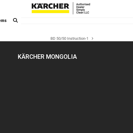
tems
BD 50/50 Instruction-1
next
post:
KÄRCHER MONGOLIA