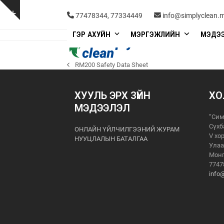
Skip
to
Show
77478344, 77334449
info@simplyclean.
content
notice
ГЭР АХУЙН
МЭРГЭЖЛИЙН
МЭДЭ
RM200 Safety Data Sheet
previous
post:
ХУУЛЬ ЭРХ ЗҮЙН
ХО
МЭДЭЭЛЭЛ
“Сим
Сүхб
ОНЛАЙН ҮЙЛЧИЛГЭЭНИЙ ЖУРАМ
V хо
НУУЦЛАЛЫН БАТАЛГАА
Улаа
Монг
7747
info