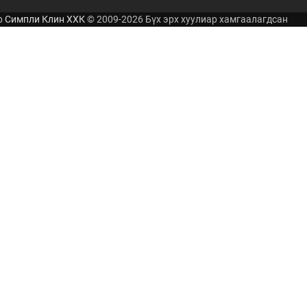
р
Симпли Клин ХХК
© 2009-2026 Бүх эрх хуулиар хамгаалагдсан