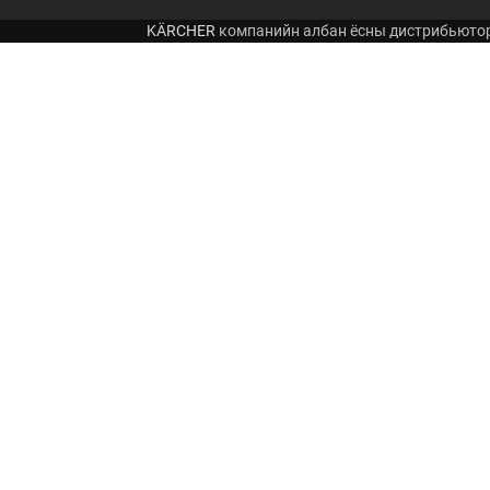
KÄRCHER
компанийн албан ёсны дистрибьюто