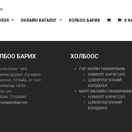
mn
ЭЛЭЛ
ОНЛАЙН КАТАЛОГ
ХОЛБОО БАРИХ
0 I
ЛБОО БАРИХ
ХОЛБООС
пли Клин” ХХК
ГЭР АХУЙН ТӨХӨӨРӨМЖ
аатар дүүрэг, 2-р хороо
НЭМЭЛТ ХЭРЭГСЭЛ
роолол, 13 байр, 31 тоот
ЦЭВЭРЛЭГЭЭНИЙ
нбаатар 14252
БЭЛДМЭЛ
ол улс
МЭРГЭЖЛИЙН ТӨХӨӨРӨМЖ
8344, 77334449
НЭМЭЛТ ХЭРЭГСЭЛ
@simplyclean.mn
ЦЭВЭРЛЭГЭЭНИЙ
БЭЛДМЭЛ