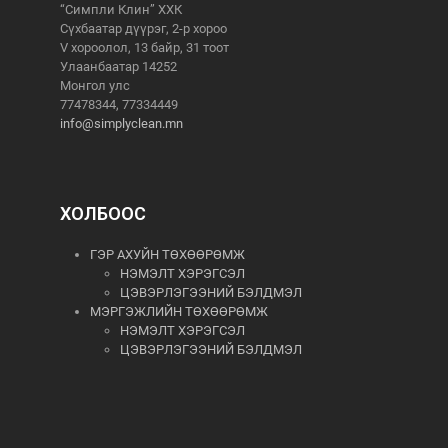
“Симпли Клин” ХХК
Сүхбаатар дүүрэг, 2-р хороо
V хороолол, 13 байр, 31 тоот
Улаанбаатар 14252
Монгол улс
77478344, 77334449
info@simplyclean.mn
ХОЛБООС
ГЭР АХУЙН ТӨХӨӨРӨМЖ
НЭМЭЛТ ХЭРЭГСЭЛ
ЦЭВЭРЛЭГЭЭНИЙ БЭЛДМЭЛ
МЭРГЭЖЛИЙН ТӨХӨӨРӨМЖ
НЭМЭЛТ ХЭРЭГСЭЛ
ЦЭВЭРЛЭГЭЭНИЙ БЭЛДМЭЛ