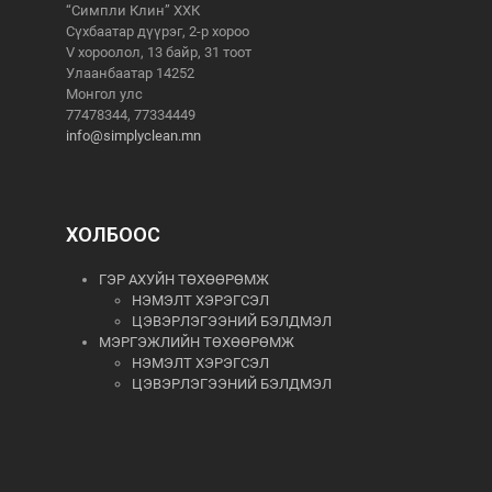
“Симпли Клин” ХХК
Сүхбаатар дүүрэг, 2-р хороо
V хороолол, 13 байр, 31 тоот
Улаанбаатар 14252
Монгол улс
77478344, 77334449
info@simplyclean.mn
ХОЛБООС
ГЭР АХУЙН ТӨХӨӨРӨМЖ
НЭМЭЛТ ХЭРЭГСЭЛ
ЦЭВЭРЛЭГЭЭНИЙ БЭЛДМЭЛ
МЭРГЭЖЛИЙН ТӨХӨӨРӨМЖ
НЭМЭЛТ ХЭРЭГСЭЛ
ЦЭВЭРЛЭГЭЭНИЙ БЭЛДМЭЛ