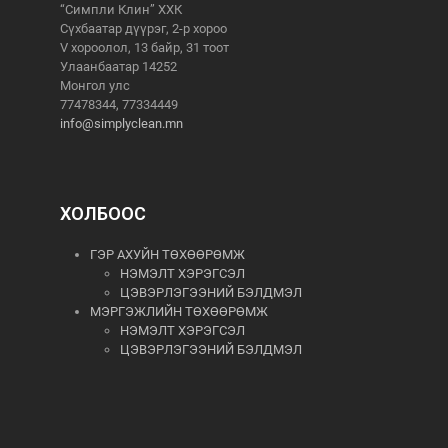
“Симпли Клин” ХХК
Сүхбаатар дүүрэг, 2-р хороо
V хороолол, 13 байр, 31 тоот
Улаанбаатар 14252
Монгол улс
77478344, 77334449
info@simplyclean.mn
ХОЛБООС
ГЭР АХУЙН ТӨХӨӨРӨМЖ
НЭМЭЛТ ХЭРЭГСЭЛ
ЦЭВЭРЛЭГЭЭНИЙ БЭЛДМЭЛ
МЭРГЭЖЛИЙН ТӨХӨӨРӨМЖ
НЭМЭЛТ ХЭРЭГСЭЛ
ЦЭВЭРЛЭГЭЭНИЙ БЭЛДМЭЛ