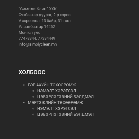
“Симпли Клин” ХХК
Сүхбаатар дүүрэг, 2-р хороо
V хороолол, 13 байр, 31 тоот
Улаанбаатар 14252
Монгол улс
77478344, 77334449
info@simplyclean.mn
ХОЛБООС
ГЭР АХУЙН ТӨХӨӨРӨМЖ
НЭМЭЛТ ХЭРЭГСЭЛ
ЦЭВЭРЛЭГЭЭНИЙ БЭЛДМЭЛ
МЭРГЭЖЛИЙН ТӨХӨӨРӨМЖ
НЭМЭЛТ ХЭРЭГСЭЛ
ЦЭВЭРЛЭГЭЭНИЙ БЭЛДМЭЛ