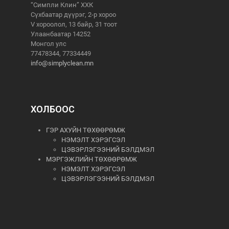
“Симпли Клин” ХХК
Сүхбаатар дүүрэг, 2-р хороо
V хороолол, 13 байр, 31 тоот
Улаанбаатар 14252
Монгол улс
77478344, 77334449
info@simplyclean.mn
ХОЛБООС
ГЭР АХУЙН ТӨХӨӨРӨМЖ
НЭМЭЛТ ХЭРЭГСЭЛ
ЦЭВЭРЛЭГЭЭНИЙ БЭЛДМЭЛ
МЭРГЭЖЛИЙН ТӨХӨӨРӨМЖ
НЭМЭЛТ ХЭРЭГСЭЛ
ЦЭВЭРЛЭГЭЭНИЙ БЭЛДМЭЛ