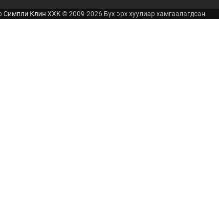
р
Симпли Клин ХХК
© 2009-2026 Бүх эрх хуулиар хамгаалагдсан