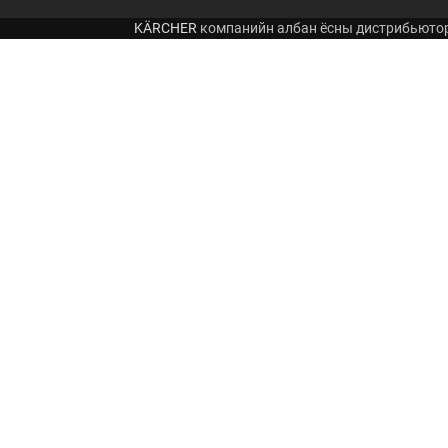
KÄRCHER
компанийн албан ёсны дистрибьюто