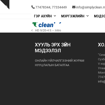
Skip
to
Show
77478344, 77334449
info@simplyclean.
content
notice
ГЭР АХУЙН
МЭРГЭЖЛИЙН
МЭДЭ
HD 9/20-4 S – Intro
previous
post:
ХУУЛЬ ЭРХ ЗҮЙН
ХО
МЭДЭЭЛЭЛ
“Сим
Сүхб
ОНЛАЙН ҮЙЛЧИЛГЭЭНИЙ ЖУРАМ
V хо
НУУЦЛАЛЫН БАТАЛГАА
Улаа
Монг
7747
info