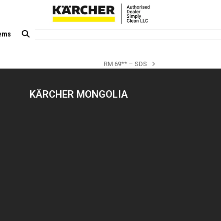
tems
RM 69** – SDS
next
post:
KÄRCHER MONGOLIA