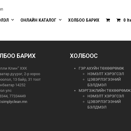
mn
ЭЛЭЛ
ОНЛАЙН КАТАЛОГ
ХОЛБОО БАРИХ
0 I
ЛБОО БАРИХ
ХОЛБООС
пли Клин” ХХК
ГЭР АХУЙН ТӨХӨӨРӨМЖ
аатар дүүрэг, 2-р хороо
НЭМЭЛТ ХЭРЭГСЭЛ
роолол, 13 байр, 31 тоот
ЦЭВЭРЛЭГЭЭНИЙ
нбаатар 14252
БЭЛДМЭЛ
ол улс
МЭРГЭЖЛИЙН ТӨХӨӨРӨМЖ
8344, 77334449
НЭМЭЛТ ХЭРЭГСЭЛ
@simplyclean.mn
ЦЭВЭРЛЭГЭЭНИЙ
БЭЛДМЭЛ